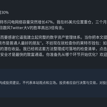
30%
莱特币闪电网络容量突然增长47%，我在85美元位置重仓，三个
风Twitter大V的胜率高出3倍有余。
反而要感谢它逼我建立起完整的数字资产管理体系。当你把本文
熊市是普通人最好的朋友"。不妨现在就检查你的莱特币钱包：
%的潜在收益。我已经将这套方法整理成可落地的检查清单，点
，安全才是最快的致富通道。你准备先从哪个环节开始优化？欢
不构成投资建议，不代表本站观点和立场。投资者应自行决策与交易，对投