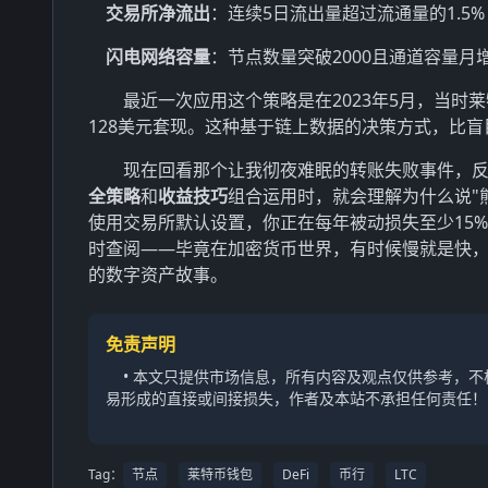
交易所净流出
：连续5日流出量超过流通量的1.5%
闪电网络容量
：节点数量突破2000且通道容量月增
最近一次应用这个策略是在2023年5月，当时
128美元套现。这种基于链上数据的决策方式，比盲目跟
现在回看那个让我彻夜难眠的转账失败事件，
全策略
和
收益技巧
组合运用时，就会理解为什么说"
使用交易所默认设置，你正在每年被动损失至少15
时查阅——毕竟在加密货币世界，有时候慢就是快
的数字资产故事。
免责声明
• 本文只提供市场信息，所有内容及观点仅供参考，
易形成的直接或间接损失，作者及本站不承担任何责任！
Tag：
节点
莱特币钱包
DeFi
币行
LTC