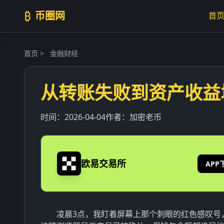
₿
币圈网
首
首页
>
金融财经
从转账失败到资产收益
时间：
2026-04-04
作者：
加密老币
欧易交易所
APP
凌晨3点，我盯着屏幕上那个刺眼的红色感叹号