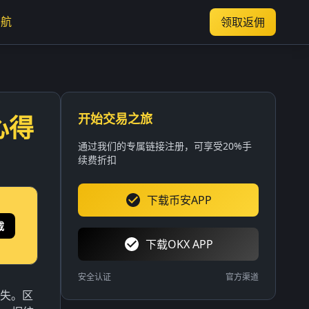
导航
领取返佣
开始交易之旅
心得
通过我们的专属链接注册，可享受20%手
续费折扣
下载币安APP
载
下载OKX APP
安全认证
官方渠道
消失。区