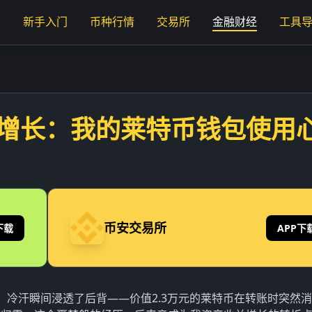
页
新手入门
币种行情
交易所
金融财经
工具
增长：我的莱特币钱包使用
币安交易所
下载
APP下
，冷汗瞬间浸透了后背——价值2.3万元的莱特币在转账时突然