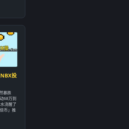
NBX投
突然暴跌
动68万到
冰水浇醒了
倍币」推