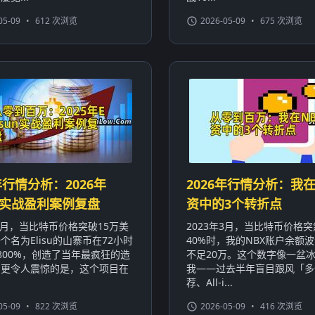
05-09
•
612 次浏览
2026-05-09
•
675 次浏览
年行情分析：2026年
2026年行情分析：我在
sun实战盈利案例复盘
资中的3个转折点
年3月，当比特币价格突破15万美
2023年3月，当比特币价格
个名为Elisu的山寨币在72小时
40%时，我的NBX账户余额波
800%，创造了当年最疯狂的造
不足20万。这个数字像一盆
。更令人震惊的是，这个项目在
我——过去半年盲目跟风「多
荐、All-i...
05-09
•
822 次浏览
2026-05-09
•
416 次浏览