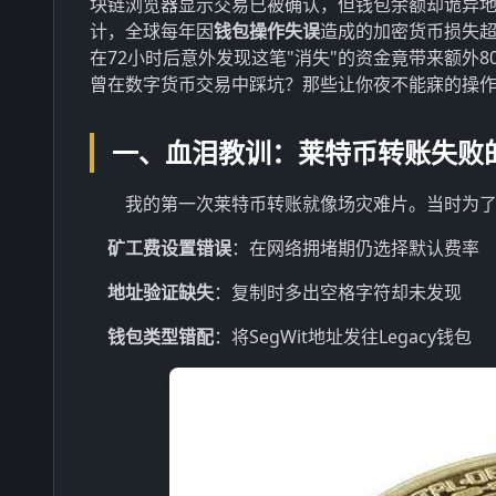
块链浏览器显示交易已被确认，但钱包余额却诡异
计，全球每年因
钱包操作失误
造成的加密货币损失超
在72小时后意外发现这笔"消失"的资金竟带来额外
曾在数字货币交易中踩坑？那些让你夜不能寐的操
一、血泪教训：莱特币转账失败
我的第一次莱特币转账就像场灾难片。当时为了
矿工费设置错误
：在网络拥堵期仍选择默认费率
地址验证缺失
：复制时多出空格字符却未发现
钱包类型错配
：将SegWit地址发往Legacy钱包