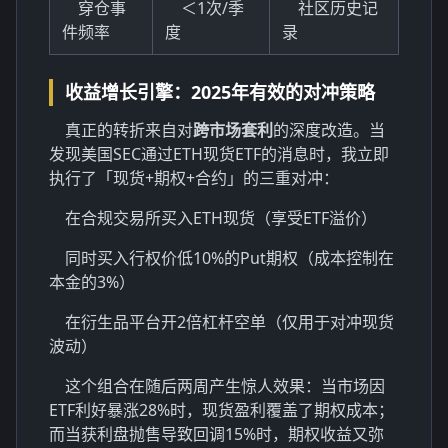
穿仓事
＜1次/季
社区历史记
件频率
度
录
收益增长引擎：2025年有效的对冲策略
真正的转折来自对
跨市场套利
的深度改造。当
发现美国SEC通过ETH现货ETF的消息时，我立即
执行了「现货+期权+合约」的三重对冲：
在合规交易所买入ETH现货（享受ETF溢价）
同时买入行权价低10%的Put期权（成本控制在
本金的3%）
在衍生品平台开2倍杠杆空单（仅用于对冲现货
波动）
这个组合在随后两周产生惊人效果：当市场因
ETF利好暴涨28%时，现货盈利覆盖了期权成本；
而当获利盘抛售导致回调15%时，期权收益又弥