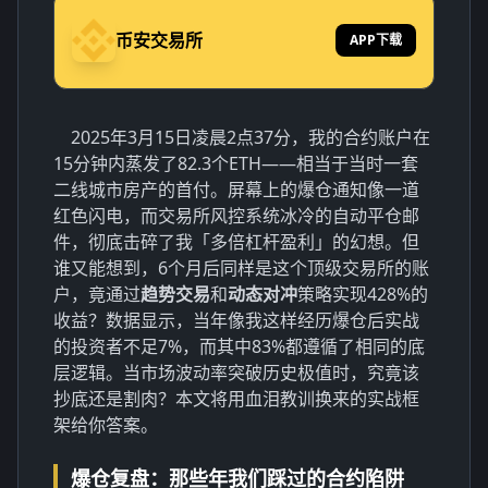
币安交易所
APP下载
2025年3月15日凌晨2点37分，我的合约账户在
15分钟内蒸发了82.3个ETH——相当于当时一套
二线城市房产的首付。屏幕上的爆仓通知像一道
红色闪电，而交易所风控系统冰冷的自动平仓邮
件，彻底击碎了我「多倍杠杆盈利」的幻想。但
谁又能想到，6个月后同样是这个顶级交易所的账
户，竟通过
趋势交易
和
动态对冲
策略实现428%的
收益？数据显示，当年像我这样经历爆仓后实战
的投资者不足7%，而其中83%都遵循了相同的底
层逻辑。当市场波动率突破历史极值时，究竟该
抄底还是割肉？本文将用血泪教训换来的实战框
架给你答案。
爆仓复盘：那些年我们踩过的合约陷阱