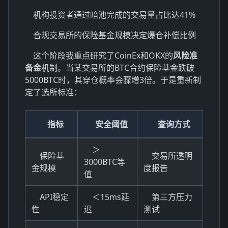
机构投资者通过暗池完成的交易量占比达41%
合规交易所的保险基金规模决定爆仓补偿比例
这个阶段我重点研究了CoinEx和OKX的
风险准
备金
机制。当某交易所的BTC合约保险基金跌破
5000BTC时，其穿仓概率会骤增3倍。于是重新制
定了选所标准：
指标
安全阈值
查询方式
＞
保险基
交易所透明
3000BTC等
金规模
度报告
值
API稳定
＜15ms延
第三方压力
性
迟
测试