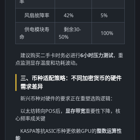
率
风扇故障率
42%
5%
供电模块寿
剩余30-
100%
命
50%
建议购买二手卡时务必进行
6小时压力测试
，重
点监测显存温度和功耗波动。
三、币种适配策略：不同加密货币的硬件
需求差异
新兴币种对硬件的要求正在重塑选购逻辑：
以太坊转向POS后，
显存带宽
重要性下降，核
心频率成关键
KASPA等抗ASIC币种更依赖GPU的
整数运算性
能