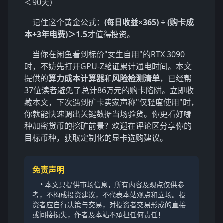
＜90天）
记住这个黄金公式：
(每日收益×365) ÷ (购卡成
本+3年电费)＞1.5
才值得投资。
当你在闲鱼看到标价"女生自用"的RTX 3090
时，不妨先打开GPU-Z验证累计通电时间。本文
提供的
算力成本计算器
和
风险检测清单
，已经帮
37位读者避免了总计86万元的购卡陷阱。立即收
藏本文，下次遇到矿卡卖家声称"仅轻度使用"时，
你就能快速调出关键数据当场验货。你更看好哪
种加密货币的挖矿前景？欢迎在评论区分享你的
目标币种，获取定制化的显卡选购建议。
免责声明
• 本文只提供市场信息，所有内容及观点仅供参
考，不构成投资建议，不代表本站观点和立场。投
资者应自行决策与交易，对投资者交易形成的直接
或间接损失，作者及本站不承担任何责任！