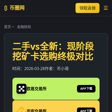
₿
币圈网
☰
领取返佣
首页
>
金融财经
二手vs全新：现阶段
挖矿卡选购终极对比
时间：
2026-03-28
作者：
币小哥
欧易交易所
APP下载
币安交易所
APP下载