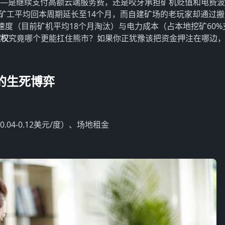
——是继续支付高额云端服务费，还是咬牙承担矿机贬值和电费
端算力的矿工平均回本周期延长至14个月，而自建矿场的老玩家却通过
速度（目前矿机平均18个月淘汰）与电力成本（占本地挖矿60%
控权
究竟哪个更能扛住熊市？如果你正犹豫该把资金押注在哪边
的生死博弈
04-0.12美元/度）、场地租金