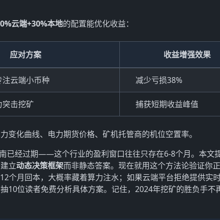
70%云端+30%本地
的配置能优化收益：
应对方案
收益增强效果
专注云端小币种
减少亏损38%
力突击挖矿
捕获短期收益峰值
算力变化曲线、电力期货价格、矿机托管商的机位空置率。
指南已经过期——这个行业的盈利窗口往往只存在6-8个月。本文
你建立
动态决策框架
而非静态答案。现在就用这个方法论验证你
诺12个月回本，大概率藏着算力注水；如果云端平台拒绝提供实
10位读者免费分析具体方案。记住，2024年挖矿的胜负手不