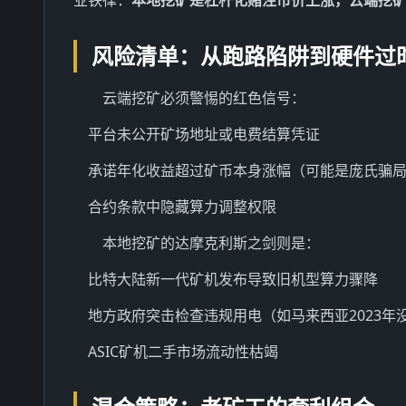
业铁律：
本地挖矿是杠杆化赌注币价上涨，云端挖
风险清单：从跑路陷阱到硬件过
云端挖矿必须警惕的红色信号：
平台未公开矿场地址或电费结算凭证
承诺年化收益超过矿币本身涨幅（可能是庞氏骗
合约条款中隐藏算力调整权限
本地挖矿的达摩克利斯之剑则是：
比特大陆新一代矿机发布导致旧机型算力骤降
地方政府突击检查违规用电（如马来西亚2023年没
ASIC矿机二手市场流动性枯竭