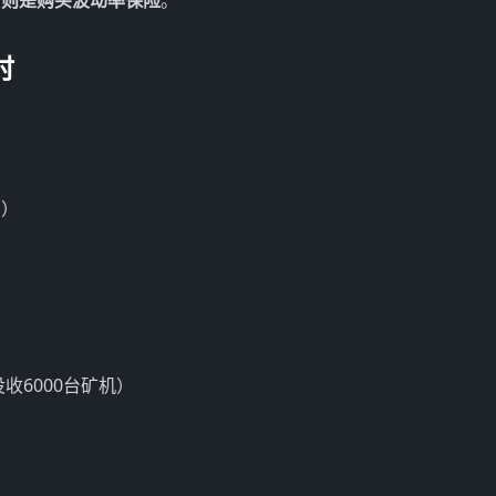
矿则是购买波动率保险
。
时
局）
收6000台矿机）