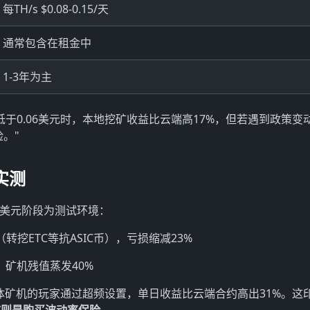
每TH/s $0.08-0.15/天
通常包含在租金中
1-3年为主
于0.06美元时，本地挖矿收益比云端高17%，但若遇到政策变
。"
实测
.6万美元阶段为测试环境：
（转挖ETC等抗ASIC币），亏损缩减23%
月，矿机残值蒸发40%
实体矿机的玩家通过超频设置，单日收益比云端合约高出31%。这