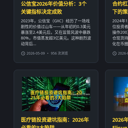
公信宝2026年价值分析：3个
合约杠
关键指标决定成败
下的策
2023年，公信宝（GXC）经历了一场戏
2024
剧性的价值过山车——从年初的0.3美元
位投资者
暴涨至2.4美元后，又在监管风波中暴跌
操作20
80%，市值蒸发超3亿美元。这种剧烈波
仓现货持
动背后...
化在币圈屡
2026-05-09
•
956 次浏览
2026-
医疗链投资避坑指南：2026年
2026
必看的3大陷阱
Eli