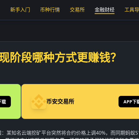
页
新手入门
币种行情
交易所
金融财经
工具
：现阶段哪种方式更赚钱？
币安交易所
下载
APP下
震：某知名云端挖矿平台突然将合约价格上调40%，而同期蚂蚁S