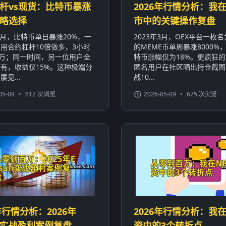
杆vs现货：比特币暴涨
2026年行情分析：我在
略选择
市中的关键操作复盘
年1月，比特币单日暴涨20%，一
2023年3月，OEX平台一枚名为
用合约杠杆10倍做多，3小时
的MEME币单周暴涨8000%
0万；同一时间，另一位用户全
特币涨幅仅为18%。更疯狂
有，收益仅15%。这种极端分
匿名用户在社区晒出持仓截图
见...
战10...
05-09
•
612 次浏览
2026-05-09
•
675 次浏览
年行情分析：2026年
2026年行情分析：我在
sun实战盈利案例复盘
资中的3个转折点