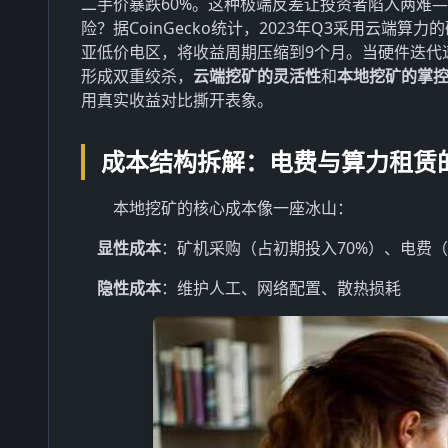
二手价暴跌60%。这种极端反差让投资者陷入两难
险？据CoinGecko统计，2023年Q3采用云
亚低价电区，将收益周期压缩到9个月。当硬件迭代
形成双重绞杀，
云端挖矿的灵活性
和
本地挖矿的掌
用真实收益对比撕开表象。
成本结构拆解：电费与算力租赁
本地挖矿的核心成本像一座冰山：
显性成本
：矿机采购（占初期投入70%）、电费（0.
隐性成本
：维护人工、网络配置、散热损耗