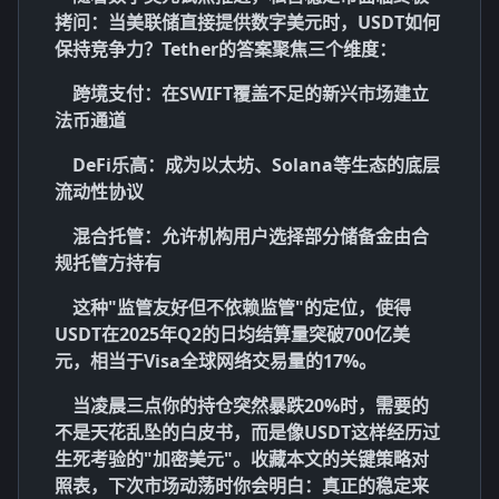
拷问：当美联储直接提供数字美元时，USDT如何
保持竞争力？Tether的答案聚焦三个维度：
跨境支付
：在SWIFT覆盖不足的新兴市场建立
法币通道
DeFi乐高
：成为以太坊、Solana等生态的底层
流动性协议
混合托管
：允许机构用户选择部分储备金由合
规托管方持有
这种"监管友好但不依赖监管"的定位，使得
USDT在2025年Q2的日均结算量突破700亿美
元，相当于Visa全球网络交易量的17%。
当凌晨三点你的持仓突然暴跌20%时，需要的
不是天花乱坠的白皮书，而是像USDT这样经历过
生死考验的"加密美元"。收藏本文的
关键策略对
照表
，下次市场动荡时你会明白：真正的稳定来