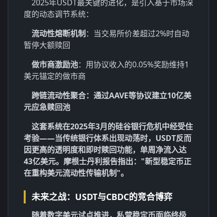
2025年USDT最关键的进化，是引入基于市场深
度的动态调节系统：
流动性熔断机制
：当交易所价差超过2%时自动
暂停大额赎回
做市商激励池
：用协议收入的0.05%奖励维持1
美元锚定的做市商
跨链流动性聚合：通过AAVE等协议建立10亿美
元应急赎回池
这套系统在2025年3月的硅谷银行危机中经受住
考验——当传统银行体系出现动荡时，USDT反而
因更高的透明度和即时赎回功能，单周净流入达
43亿美元。摩根士丹利报告指出："新型稳定币正
在重构美元流动性传输机制"。
未来之战：USDT与CBDC的竞合博弈
随着数字美元试点推进，私营稳定币面临终极