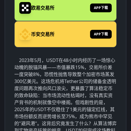
欧易交易所
APP下载
币安交易所
APP下载
2023年5月，USDT在48小时内经历了一场惊心
动魄的脱锚风暴——市值暴跌15%，交易所价差
一度突破8%，恐慌性抛售导致整个加密市场蒸发
300亿美元。这场危机将Tether公司的储备金透明
度问题再次推向风口浪尖，更暴露了算法稳定币
的致命缺陷：当市场流动性枯竭时，没有真实资
产背书的机制就像空中楼阁。但戏剧性的是，
2025年的USDT不仅稳住了1美元的锚定红线，其
市场份额反而逆势增长至75%，成为熊市中罕见
的"避风港"。这背后究竟发生了什么？从算法博弈
到实物资产托管的蜕变，USDT如何完成这场教科