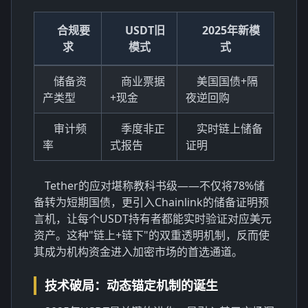
合规要
USDT旧
2025年新模
求
模式
式
储备资
商业票据
美国国债+隔
产类型
+现金
夜逆回购
审计频
季度非正
实时链上储备
率
式报告
证明
Tether的应对堪称教科书级——不仅将78%储
备转为短期国债，更引入Chainlink的储备证明预
言机，让每个USDT持有者都能实时验证对应美元
资产。这种"链上+链下"的双重透明机制，反而使
其成为机构资金进入加密市场的首选通道。
技术破局：动态锚定机制的诞生