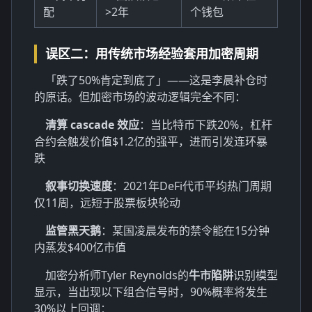
配
>2年
个钱包
误区二：用传统市场经验套用加密周期
「跌了50%肯定到底了」——这是李晨补仓时
的原话。但加密市场的波动逻辑完全不同：
清算 cascade 效应
：当比特币下跌20%，杠杆
合约会触发价值$1.2亿的强平，进而引发连环暴
跌
叙事切换速度
：2021年DeFi代币平均热门周期
仅11周，远短于股票板块轮动
监管黑天鹅
：某国凌晨发布的禁令能在15分钟
内蒸发$400亿市值
加密分析师Tyler Reynolds的
牛市陷阱
识别模型
显示，当出现以下组合信号时，90%概率将发生
30%以上回调：