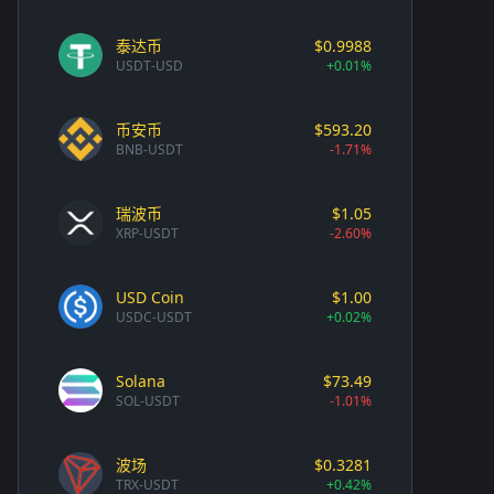
泰达币
$0.9988
USDT-USD
+0.01%
币安币
$593.20
BNB-USDT
-1.71%
瑞波币
$1.05
XRP-USDT
-2.60%
USD Coin
$1.00
USDC-USDT
+0.02%
Solana
$73.49
SOL-USDT
-1.01%
波场
$0.3281
TRX-USDT
+0.42%