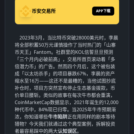
币安交易所
APP下载
2023年3月，当比特币突破28000美元时，李晨
将全部积蓄50万元谨慎操作了当时热门的「山寨
币天王」Fantom。社群里的KOL信誓旦旦预测
「三个月内必破前高」，交易所首页滚动着「多
倍潜力币」的广告。然而四个月后，这个被包装
成「以太坊杀手」的项目暴跌67%，李晨的资产
缩水至16万——这还不是最糟的，当他试图抄底
补仓时，项目方突然宣布停止生态基金拨款，币
价单日腰斩。类似的故事在每次牛市都会重演，
CoinMarketCap数据显示，2021年诞生的12,000
种代币中，84%现已归零。当2025年牛市预期渐
浓，你知道哪些
牛市陷阱
正在用同样的剧本等待
猎物？今天我们就通过这个典型案例，拆解投资
者最容易踩中的两大
认知误区
。