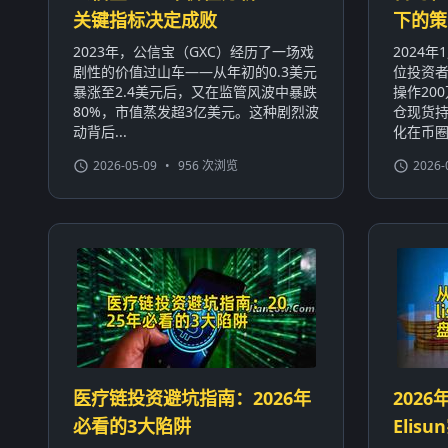
关键指标决定成败
下的策
2023年，公信宝（GXC）经历了一场戏
2024
剧性的价值过山车——从年初的0.3美元
位投资者
暴涨至2.4美元后，又在监管风波中暴跌
操作20
80%，市值蒸发超3亿美元。这种剧烈波
仓现货持
动背后...
化在币圈屡
2026-05-09
•
956 次浏览
2026-
医疗链投资避坑指南：2026年
2026
必看的3大陷阱
Eli