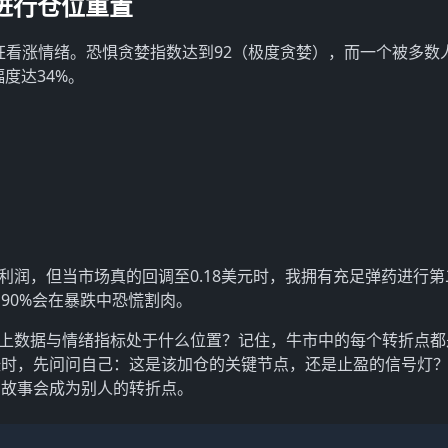
进行仓位重置
现疯狂看涨情绪。恐惧贪婪指数达到92（极度贪婪），而一个被多数
度达34%。
的利润，但当市场真的回调至0.18美元时，我拥有充足弹药进行
90%会在暴跌中恐慌割肉。
链上数据与情绪指标处于什么位置？记住，牛市中的每个转折点都
涨时，先问问自己：这是该加仓的关键节点，还是止盈的信号灯
的故事会成为别人的转折点。