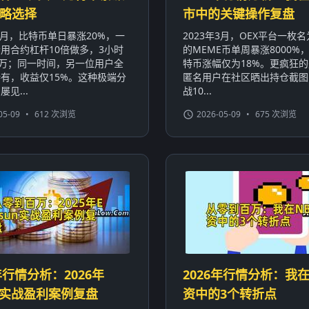
略选择
市中的关键操作复盘
年1月，比特币单日暴涨20%，一
2023年3月，OEX平台一枚名为
用合约杠杆10倍做多，3小时
的MEME币单周暴涨8000%
0万；同一时间，另一位用户全
特币涨幅仅为18%。更疯狂
有，收益仅15%。这种极端分
匿名用户在社区晒出持仓截图
见...
战10...
05-09
•
612 次浏览
2026-05-09
•
675 次浏览
年行情分析：2026年
2026年行情分析：我在
sun实战盈利案例复盘
资中的3个转折点