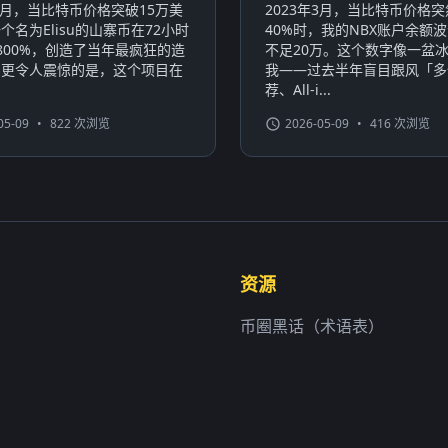
年3月，当比特币价格突破15万美
2023年3月，当比特币价格
个名为Elisu的山寨币在72小时
40%时，我的NBX账户余额波
800%，创造了当年最疯狂的造
不足20万。这个数字像一盆
。更令人震惊的是，这个项目在
我——过去半年盲目跟风「多
荐、All-i...
05-09
•
822 次浏览
2026-05-09
•
416 次浏览
资源
币圈黑话（术语表）