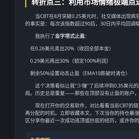
转折点三：利用市场情绪极端点
当CBT在8月突破0.25美元时，社交媒体出
的事实是：每次该指数超过90后，30日内平均回调幅
我执行了
金字塔式止盈
：
在0.26美元卖出20%（收回全部本金）
0.29美元再出30%（锁定100%利润）
剩余50%设置动态止盈（EMA10跌破时清仓）
这个决策看似让我"少赚"了后续冲到0.35美元
局。历史总是重复——那些在顶部没有止盈的账户，
现在打开你的交易软件，对比看看当前CBT的
再分配的时机。立即收藏本文，下次当你的持仓暴
区分享你最近一次成功逃顶或抄底的经历，或许你