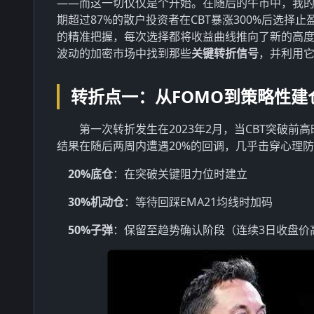
——而这一切仅仅是个开始。在随后的牛市中，我
期超过87%的散户投资者在CBT暴涨300%后选择
的精准把握，每次选择都将收益曲线推向了新的高
波动的加密市场中找到那些
关键转折信号
，并利用
转折点一：从FOMO到策略性建
第一次转折发生在2023年2月，当CBT突破
结果在随后两周内遭遇20%的回调，几乎击穿心理
20%底仓
：在突破关键阻力位时建立
30%机动仓
：等待回踩EMA21均线时加码
50%子弹
：保留至趋势确认阶段（连续3日收盘价