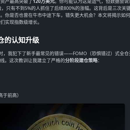
的资产最高突破了
120万美元
。你可能认为这是运气，但数据会说
止盈，只有不到5%的人抓住了后续800%的涨幅。这背后是三次关
度。你是否也曾在牛市中途下车，错失更大机会？本文将揭示如
它们实现指数级增长。
仓的认知升级
前高时，我犯下了新手最常见的错误——FOMO（恐惧错过）式全仓
防线。这次教训让我建立了严格的
分阶段建仓策略
：
高于前高）