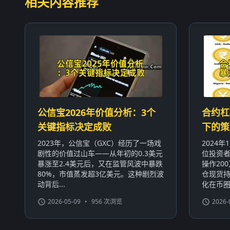
相关内容推荐
公信宝2026年价值分析：3个
合约杠
关键指标决定成败
下的策
2023年，公信宝（GXC）经历了一场戏
2024
剧性的价值过山车——从年初的0.3美元
位投资者
暴涨至2.4美元后，又在监管风波中暴跌
操作20
80%，市值蒸发超3亿美元。这种剧烈波
仓现货持
动背后...
化在币圈屡
2026-05-09
•
956 次浏览
2026-