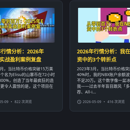
年行情分析：2026年
2026年行情分析：我在
sun实战盈利案例复盘
资中的3个转折点
年3月，当比特币价格突破15万美
2023年3月，当比特币价格
个名为Elisu的山寨币在72小时
40%时，我的NBX账户余额波
800%，创造了当年最疯狂的造
不足20万。这个数字像一盆
。更令人震惊的是，这个项目在
我——过去半年盲目跟风「多
荐、All-i...
05-09
•
822 次浏览
2026-05-09
•
416 次浏览