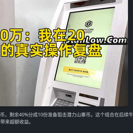
币，剩余40%分成10份准备狙击潜力山寨币。这个组合在后续
币带来超额收益。