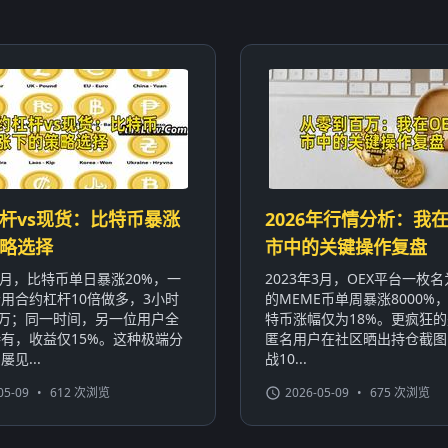
杆vs现货：比特币暴涨
2026年行情分析：我在
略选择
市中的关键操作复盘
年1月，比特币单日暴涨20%，一
2023年3月，OEX平台一枚名为
用合约杠杆10倍做多，3小时
的MEME币单周暴涨8000%
0万；同一时间，另一位用户全
特币涨幅仅为18%。更疯狂
有，收益仅15%。这种极端分
匿名用户在社区晒出持仓截图
见...
战10...
05-09
•
612 次浏览
2026-05-09
•
675 次浏览