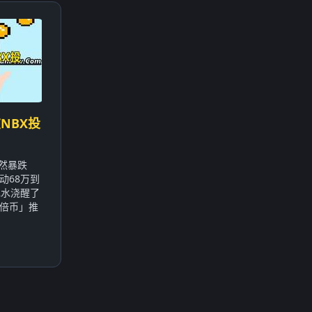
NBX投
突然暴跌
动68万到
冰水浇醒了
倍币」推