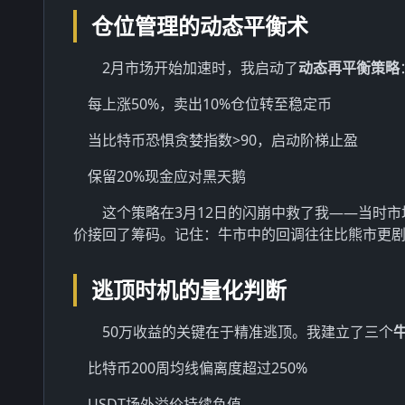
仓位管理的动态平衡术
2月市场开始加速时，我启动了
动态再平衡策略
每上涨50%，卖出10%仓位转至稳定币
当比特币恐惧贪婪指数>90，启动阶梯止盈
保留20%现金应对黑天鹅
这个策略在3月12日的闪崩中救了我——当时市
价接回了筹码。记住：牛市中的回调往往比熊市更剧
逃顶时机的量化判断
50万收益的关键在于精准逃顶。我建立了三个
比特币200周均线偏离度超过250%
USDT场外溢价持续负值