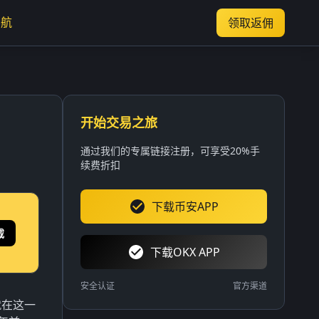
导航
领取返佣
开始交易之旅
通过我们的专属链接注册，可享受20%手
续费折扣
下载币安APP
载
下载OKX APP
安全认证
官方渠道
就在这一