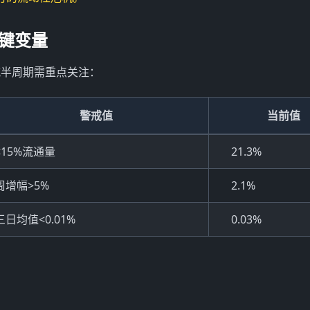
关键变量
次减半周期需重点关注：
警戒值
当前值
<15%流通量
21.3%
周增幅>5%
2.1%
三日均值<0.01%
0.03%