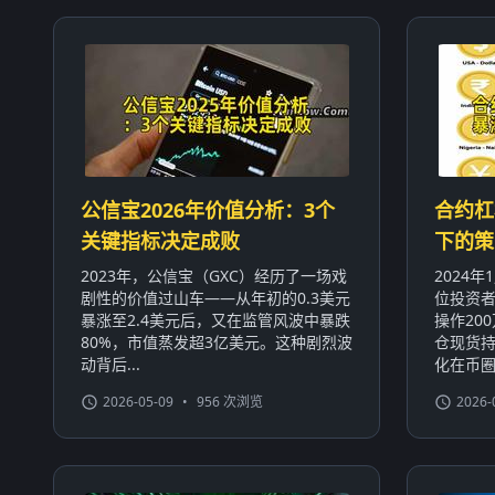
公信宝2026年价值分析：3个
合约杠
关键指标决定成败
下的策
2023年，公信宝（GXC）经历了一场戏
2024
剧性的价值过山车——从年初的0.3美元
位投资者
暴涨至2.4美元后，又在监管风波中暴跌
操作20
80%，市值蒸发超3亿美元。这种剧烈波
仓现货持
动背后...
化在币圈屡
2026-05-09
•
956 次浏览
2026-