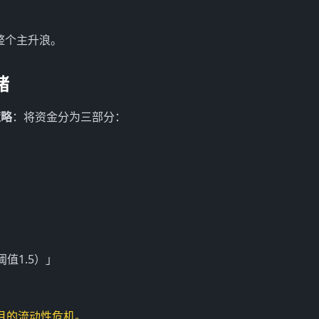
整个主升浪。
绪
策略
：将资金分为三部分：
：
值1.5）」
月的流动性危机。