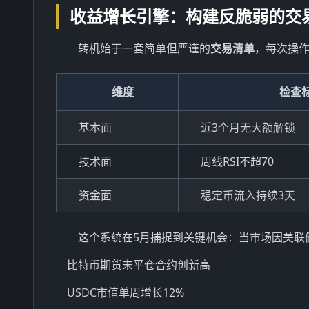
收益增长引擎：构建反脆弱的交
转机始于一套简单但严谨的
交易清单
，每次操
维度
检查
基本面
近3个月无大额解锁
技术面
周线RSI不超70
资金面
稳定币流入持续3天
这个系统在5月捕捉到关键机会：当市场因美联
比特币期货未平仓合约创新高
USDC市值单周增长12%