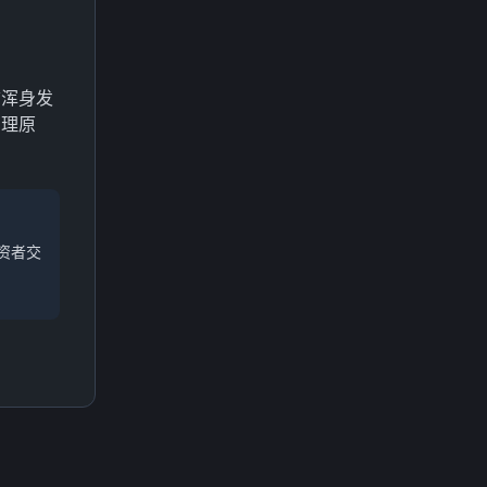
信浑身发
管理原
资者交