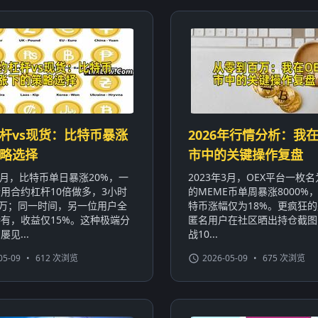
杆vs现货：比特币暴涨
2026年行情分析：我在
略选择
市中的关键操作复盘
年1月，比特币单日暴涨20%，一
2023年3月，OEX平台一枚名为
用合约杠杆10倍做多，3小时
的MEME币单周暴涨8000%
0万；同一时间，另一位用户全
特币涨幅仅为18%。更疯狂
有，收益仅15%。这种极端分
匿名用户在社区晒出持仓截图
见...
战10...
05-09
•
612 次浏览
2026-05-09
•
675 次浏览