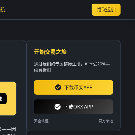
导航
领取返佣
开始交易之旅
通过我们的专属链接注册，可享受20%手
续费折扣
下载币安APP
载
下载OKX APP
安全认证
官方渠道
次——因