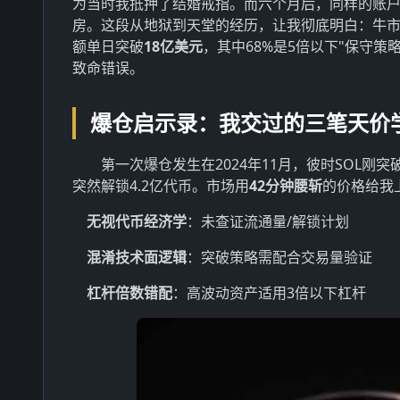
为当时我抵押了结婚戒指。而六个月后，同样的账
房。这段从地狱到天堂的经历，让我彻底明白：牛市
额单日突破
18亿美元
，其中68%是5倍以下"保守
致命错误。
爆仓启示录：我交过的三笔天价
第一次爆仓发生在2024年11月，彼时SOL刚
突然解锁4.2亿代币。市场用
42分钟腰斩
的价格给我
无视代币经济学
：未查证流通量/解锁计划
混淆技术面逻辑
：突破策略需配合交易量验证
杠杆倍数错配
：高波动资产适用3倍以下杠杆