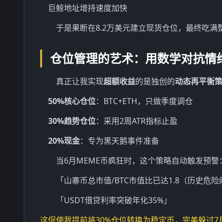
巨鲸地址增持速度加快
于是果断在8.2万美元建立现货仓位，最终吃满
仓位管理的艺术：用数学对抗情
真正让我实现
超额收益
的是独创的
动态再平衡
50%核心仓位
：BTC+ETH，只做季度调仓
30%趋势仓位
：采用2周ATR指标止盈
20%现金
：专为黑天鹅事件准备
当6月MEME币疯狂时，这个策略自动触发预警
「山寨币总市值/BTC市值比已达1.8（历史危险阈
「USDT借贷利率突破年化35%」
这促使我提前将30%仓位转换为稳定币，完美躲过7