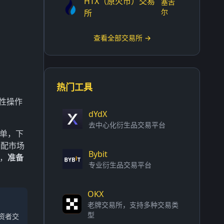
HTX（原火币）交易
塞舌
尔
所
查看全部交易所 →
热门工具
人性操作
dYdX
去中心化衍生品交易平台
单，下
匹配市场
Bybit
，
准备
专业衍生品交易平台
OKX
老牌交易所，支持多种交易类
型
资者交