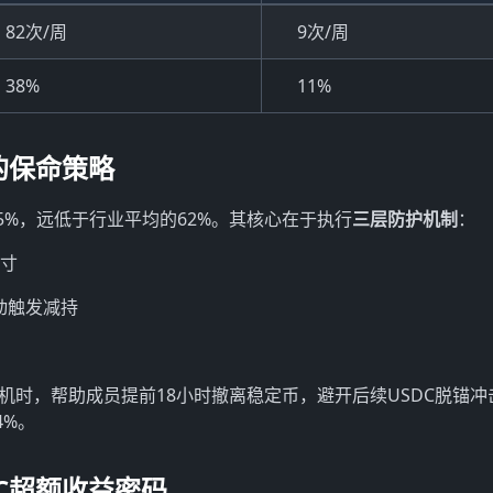
82次/周
9次/周
38%
11%
的保命策略
仅5%，远低于行业平均的62%。其核心在于执行
三层防护机制
：
头寸
动触发减持
危机时，帮助成员提前18小时撤离稳定币，避开后续USDC脱锚冲
4%。
C超额收益密码