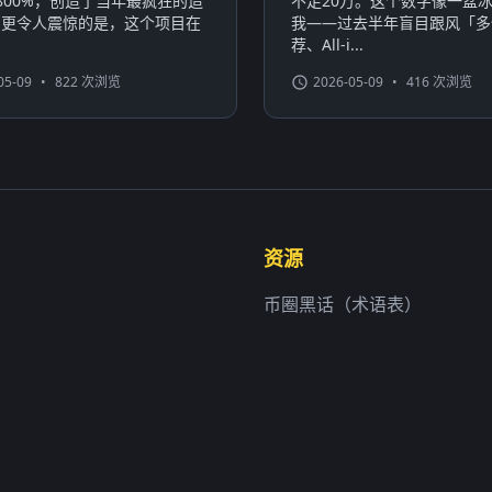
800%，创造了当年最疯狂的造
不足20万。这个数字像一盆
。更令人震惊的是，这个项目在
我——过去半年盲目跟风「多
荐、All-i...
05-09
•
822 次浏览
2026-05-09
•
416 次浏览
资源
币圈黑话（术语表）