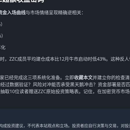
资金入场曲线
与市场情绪呈现精确逆相关：
%）
%）
年化
5时，ZZC成员平均建仓成本比12月牛市启动时低43%。这种反
赢家已经完成这三项系统化准备。立即
收藏本文
并建立你的检查清
否经过数据验证？风险对冲能否承受黑天鹅冲击？资金部署是否
抽取10位读者赠送ZZC原始投资策略表。记住，在加密货币市场
不构成投资建议，不代表本站观点和立场。投资者应自行决策与交易，对投