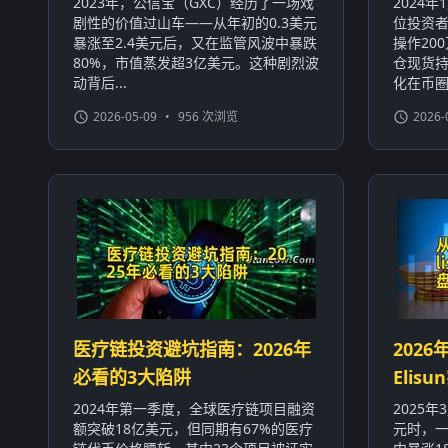
2023年，公信宝（GXC）经历了一场戏
2024
剧性的价值过山车——从年初的0.3美元
位投资者
暴涨至2.4美元后，又在监管风波中暴跌
操作20
80%，市值蒸发超3亿美元。这种剧烈波
仓现货持
动背后...
化在币圈屡
2026-05-09
•
956 次浏览
2026-
医疗链投资避坑指南：2026年
2026
必看的3大陷阱
Eli
2024年第一季度，全球医疗链项目融资
2025
额突破18亿美元，但同期有67%的医疗
元时，一