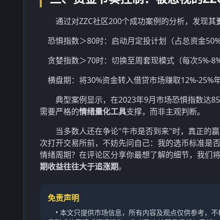
通过对ZZC社区200个成功案例的分析，发现其
恐惧指数＞80时：启动月定投计划（占总资金50
贪婪指数＞70时：切换至周套现模式（每次5%-8
横盘期：将30%资金转入借贷市场赚取12%-25%
典型案例显示，在2023年9月市场恐惧指数达8
需要严格的
情绪量化工具
支撑，而非主观判断。
当多数人还在争论"牛市是否到来"时，真正的
次打开交易所前，不妨先问自己：我的选币标准是
情绪周期？在评论区分享你最想了解的细节，我们将
期收益往往大于追涨期
。
免责声明
• 本文只提供市场信息，所有内容及观点仅供参考，