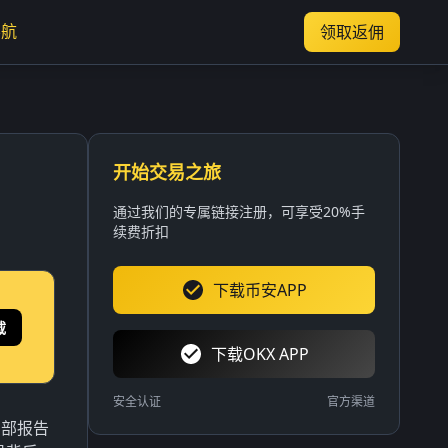
导航
领取返佣
开始交易之旅
通过我们的专属链接注册，可享受20%手
续费折扣
下载币安APP
载
下载OKX APP
安全认证
官方渠道
内部报告