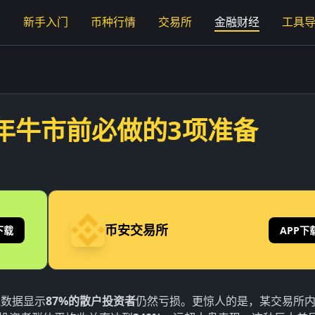
页
新手入门
币种行情
交易所
金融财经
工具
年牛市前必做的3项准备
币安交易所
下载
APP下
但数据显示
87%的散户投资者
仍然亏损。更惊人的是，某交易所