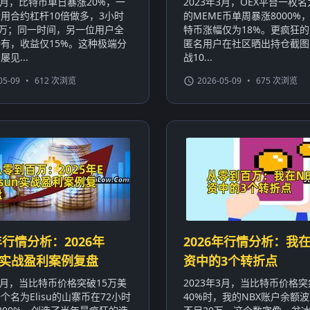
年1月，比特币单日暴涨20%，一
2023年3月，OEX平台一枚名为
用合约杠杆10倍做多，3小时
的MEME币单周暴涨8000%
0万；同一时间，另一位用户全
特币涨幅仅为18%。更疯狂
有，收益仅15%。这种极端分
匿名用户在社区晒出持仓截图
见...
战10...
05-09
•
612 次浏览
2026-05-09
•
675 次浏览
年行情分析：2026年
2026年行情分析：我在
sun实战盈利案例复盘
资中的3个转折点
年3月，当比特币价格突破15万美
2023年3月，当比特币价格
个名为Elisu的山寨币在72小时
40%时，我的NBX账户余额波