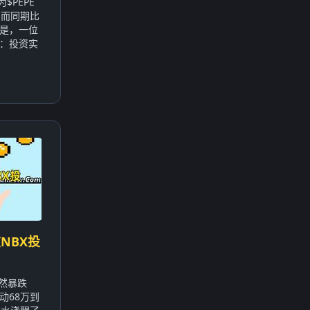
$PEPE
，而同期比
的是，一位
：投资实
NBX投
突然暴跌
动68万到