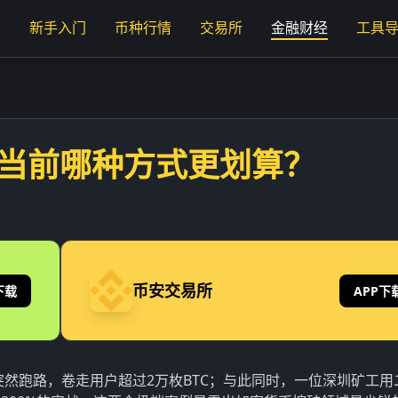
页
新手入门
币种行情
交易所
金融财经
工具
：当前哪种方式更划算？
币安交易所
下载
APP下
突然跑路，卷走用户超过2万枚BTC；与此同时，一位深圳矿工用