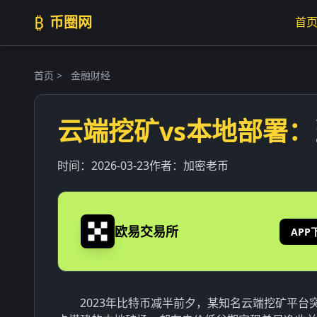
₿
币圈网
首
首页
>
金融财经
云端挖矿vs本地部署
时间：
2026-03-23
作者：
加密老币
欧易交易所
APP
2023年比特币减半前夕，某知名云端挖矿平台