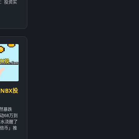
：投资实
NBX投
突然暴跌
动68万到
冰水浇醒了
倍币」推