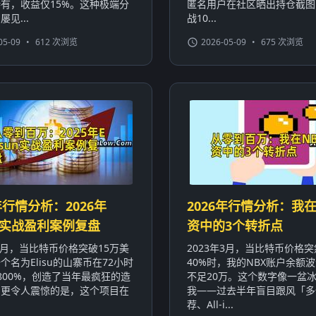
有，收益仅15%。这种极端分
匿名用户在社区晒出持仓截图
见...
战10...
05-09
•
612 次浏览
2026-05-09
•
675 次浏览
年行情分析：2026年
2026年行情分析：我在
sun实战盈利案例复盘
资中的3个转折点
年3月，当比特币价格突破15万美
2023年3月，当比特币价格
个名为Elisu的山寨币在72小时
40%时，我的NBX账户余额波
800%，创造了当年最疯狂的造
不足20万。这个数字像一盆
。更令人震惊的是，这个项目在
我——过去半年盲目跟风「多
荐、All-i...