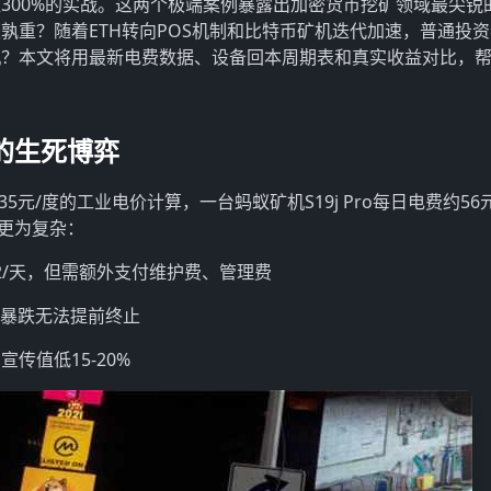
300%的实战。这两个极端案例暴露出加密货币挖矿领域最尖锐
孰重？随着ETH转向POS机制和比特币矿机迭代加速，普通投
机？本文将用最新电费数据、设备回本周期表和真实收益对比，
的生死博弈
元/度的工业电价计算，一台蚂蚁矿机S19j Pro每日电费约56
略更为复杂：
12/天，但需额外支付维护费、管理费
价暴跌无法提前终止
传值低15-20%