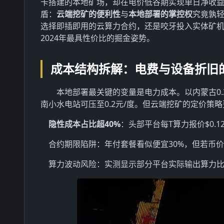
卡搭建的本地矿场，却在电价低谷期实现单日净收益
盾：
云端挖矿的便利性
与
本地部署的掌控权
究竟孰轻
选择即插即用的云算力合约，还是咬牙投入实体矿
2024年最具性价比的掘金姿势。
成本结构拆解：电费与设备折旧
本地部署最关键的变量是电力成本。以内蒙古0.35
南小水电站可压至0.2元/度。但云端挖矿的定价策
隐性成本占比超40%
：头部平台每T算力报价$0.
合约期限陷阱：年付套餐看似便宜30%，但若币
算力波动风险：实测显示部分平台实际输出算力比宣