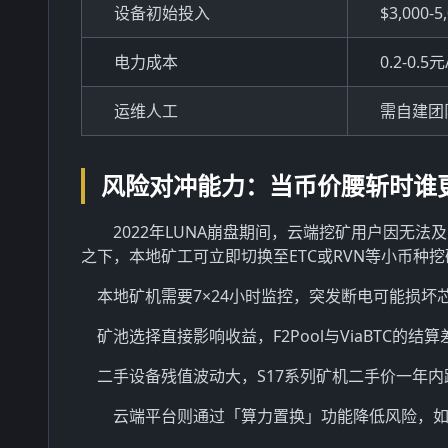
设备初始投入
$3,000-5
电力成本
0.2-0.5
运维人工
需自建团
风险对冲能力：当币价腰斩时谁
2022年LUNA崩盘期间，云端挖矿用户因无
之下，本地矿工可立即切换至ETC或RVN等小币种
本地矿机需要7×24小时监控，突发断电可能损坏
矿池选择直接影响收益，F2Pool与ViaBTC的结算
二手设备残值波动大，S17系列矿机二手价一年内
云端平台则通过「算力置换」功能降低风险，如Bin