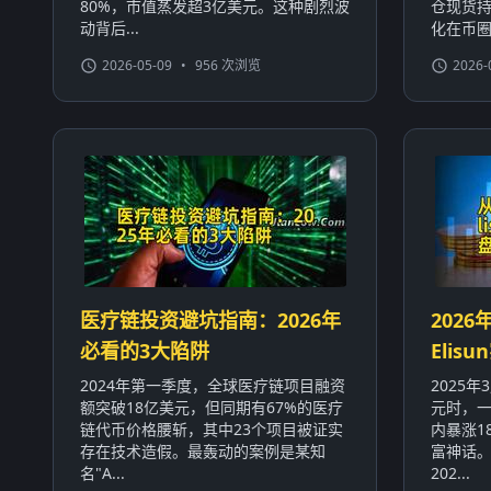
80%，市值蒸发超3亿美元。这种剧烈波
仓现货持
动背后...
化在币圈屡
2026-05-09
•
956 次浏览
2026-
医疗链投资避坑指南：2026年
2026
必看的3大陷阱
Eli
2024年第一季度，全球医疗链项目融资
2025
额突破18亿美元，但同期有67%的医疗
元时，一
链代币价格腰斩，其中23个项目被证实
内暴涨1
存在技术造假。最轰动的案例是某知
富神话
名"A...
202...