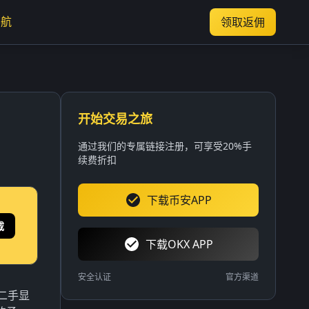
导航
领取返佣
开始交易之旅
通过我们的专属链接注册，可享受20%手
续费折扣
下载币安APP
载
下载OKX APP
安全认证
官方渠道
二手显