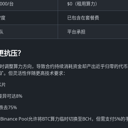
,000/台
$0（租用算力）
元/度
已包含在套餐费
队
平台承担
更抗压？
法及时调整算力方向，导致合约持续消耗资金却产出近乎归零的代
挖矿。但灵活性伴随更高技术要求：
芯片
差异可达8%
跌去75%
ance Pool允许将BTC算力临时切换至BCH，但需支付5%的