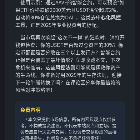
使用示例：通过AAVE的智能合约，可以预设"如
果ETH价格跌破2000美元且USDT溢价超过2%，
自动将30%仓位兑换为DAI"。这类
去中心化风控
工具
，正是2025年专业投资者的标配。
当市场再次响起"这次不一样"的狂欢时，请打开
钱包检查：你的USDT是否超过总资产的30%？稳
定币配置是否分散在三个以上发行方？智能合约
止损是否覆盖了最坏情形？立即收藏本文，下次
危机来临前，这些
风控法则
可能就是拯救你资产
的生命线。你准备好用2025年的生存法则，迎接
下一轮牛熊转换了吗？在评论区分享你最信赖的
风险对冲策略吧！
免责声明
• 本文只提供市场信息，所有内容及观点仅供参
考，不构成投资建议，不代表本站观点和立场。投
资者应自行决策与交易，对投资者交易形成的直接
或间接损失，作者及本站不承担任何责任！