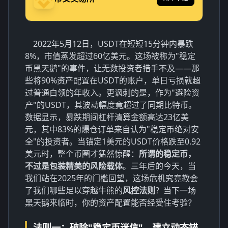
2022年5月12日，USDT在短短15分钟内暴跌
8%，市值蒸发超过60亿美元。这场被称为"稳定
币黑天鹅"的事件，让无数投资者措手不及——那
些将90%资产配置在USDT的账户，单日亏损就超
过普通白领的年收入。更讽刺的是，作为"避险资
产"的USDT，其波动幅度竟超过了同期比特币。
数据显示，暴跌期间杠杆清算金额高达23亿美
元，其中83%的爆仓订单来自认为"稳定币绝对安
全"的投资者。当锚定1美元的USDT价格跌至0.92
美元时，整个币圈才猛然惊醒：
所谓的稳定币，
不过是包装精美的风险载体
。三年后的今天，当
我们站在2025年的门槛回望，这场危机究竟教会
了我们哪些足以穿越牛熊的
风控法则
？当下一场
黑天鹅来临时，你的资产配置能否经受住考验？
法则一：破除"稳定币迷信"，建立动态锚