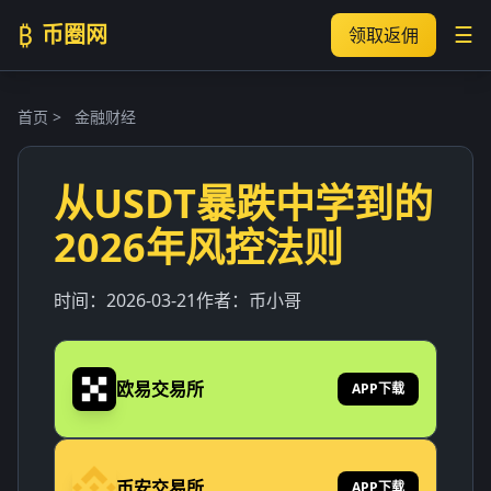
₿
币圈网
☰
领取返佣
首页
>
金融财经
从USDT暴跌中学到的
2026年风控法则
时间：
2026-03-21
作者：
币小哥
欧易交易所
APP下载
币安交易所
APP下载