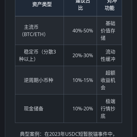
建议占
对冲
资产类型
比
功能
基础
主流币
40%-50%
价值存
（BTC/ETH）
储
稳定币（分散3
流动
20%-30%
种以上）
性缓冲
超额
逆周期小币种
10%-15%
收益机
会
极端
现金储备
10%-20%
行情抄
底
典型案例：在2023年USDC短暂脱锚事件中，