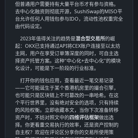
但普通用户需要持有大量平台币才有参与资格。
去中心化融资则彻底开源，SushiSwap的MISO平
台允许任何人用钱包参与IDO，流动性池权重完全
由代码设定。
2023年值得关注的趋势是
混合型交易所
的崛
起：OKX已支持通过API将CEX账户连接至以太坊
主网，用户在享受订单簿深度的同时，可自主选
择资产托管方案。这种"中心化+去中心化"的模块
化设计，可能是下一阶段的行业标准。
打开你的钱包应用，查看最近一笔交易记录
——它可能诞生于某个香港机房里的撮合引擎，
也可能只是区块链上不可篡改的一串哈希。在这
个平行世界里，没有绝对安全的选项，只有持续
的风险权衡。立即收藏本文，当你下次准备转移
资产时，不妨对照文中的
四维评估框架
做出选
择。你更看重交易执行的效率，还是资产控制的
自主权？欢迎在评论区分享你的交易所使用策