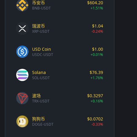
币安币
$604.20
BNB-USDT
+1.51%
瑞波币
$1.04
XRP-USDT
-0.24%
USD Coin
$1.00
USDC-USDT
+0.01%
Solana
$76.39
SOL-USDT
+1.76%
波场
$0.3297
TRX-USDT
+0.16%
狗狗币
$0.0702
DOGE-USDT
-0.33%