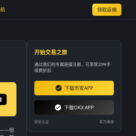
导航
领取返佣
开始交易之旅
通过我们的专属链接注册，可享受20%手
续费折扣
下载币安APP
载
下载OKX APP
安全认证
官方渠道
元——但