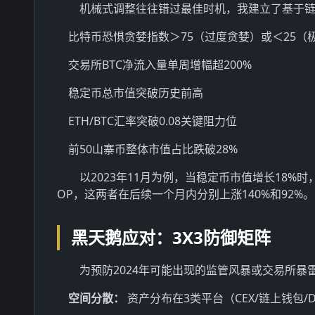
机械式调整往往错过最佳时机，我建立了基于
比特币恐惧贪婪指数＞75（过度贪婪）或＜25（
交易所BTC净流入量单周增幅超200%
稳定币总市值突破历史前高
ETH/BTC汇率突破0.08关键阻力位
前50山寨币整体市值占比跌破28%
以2023年11月为例，当稳定币市值增长18%
OP，这两者在后续一个月内分别上涨140%和92%。
黑天鹅应对：3X3防御矩阵
为预防2024年可能出现的监管风暴或交易所暴
空间分散：
资产分布在3类平台（CEX/链上钱包/D