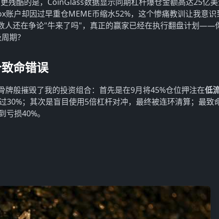
更残酷的是，CoinGlass数据显示同期杠杆爆仓金额高达25亿
Box账户却因过早重仓MEME币缩水52%，这个惨痛教训让我意识
数人还在争论"牛来了吗"，真正的赢家已经在执行翻盘计划——
级周期？
个致命错误
诺骨牌般摧毁了我的投资组合：首先是在9月将45%仓位押注在
低
过30%；其次是盲目使用5倍杠杆对冲，最终被连环清算；最致
到亏损40%。