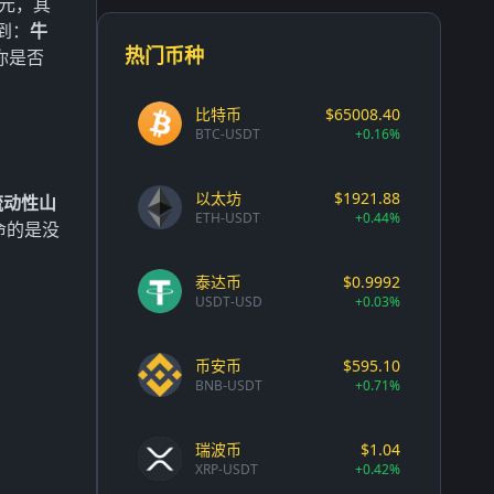
美元，其
到：
牛
热门币种
你是否
比特币
$65008.40
BTC-USDT
+0.16%
以太坊
$1921.88
流动性山
ETH-USDT
+0.44%
命的是没
泰达币
$0.9992
USDT-USD
+0.03%
币安币
$595.10
BNB-USDT
+0.71%
瑞波币
$1.04
XRP-USDT
+0.42%