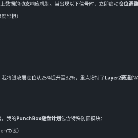
链上数据的动态响应机制。当出现以下信号时，立即启动
仓位调
极度恐惧）
时，我将进攻层仓位从25%提升至32%，重点增持了
Layer2赛道
的
雷，我的
PunchBox翻盘计划
包含特殊防御模块：
eFi协议）