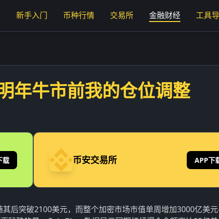
页
新手入门
币种行情
交易所
金融财经
工具
录：明年牛市前我的仓位调整
币安交易所
下载
APP下
紧随其后突破2100美元，而整个加密市场市值单周增加3000亿美