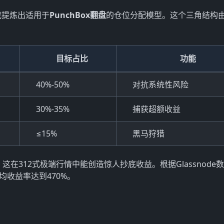
我提炼出适用于
PunchBox翻盘
的仓位分配模型。这个三角结构
目标占比
功能
40%-50%
对抗系统性风险
30%-35%
捕获超额收益
≤15%
黑马狩猎
，这在312式极端行情中能创造惊人抄底收益。根据Glassnode
均收益率达到470%。