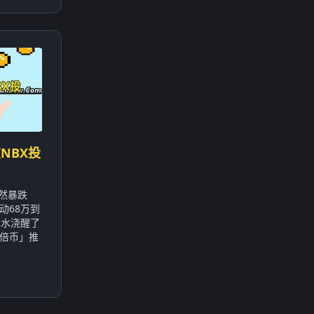
NBX投
突然暴跌
动68万到
冰水浇醒了
倍币」推