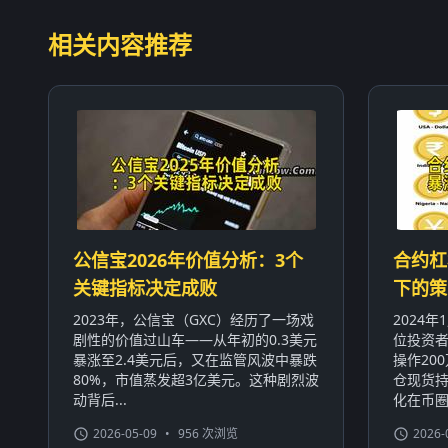
相关内容推荐
公信宝2026年价值分析：3个
合约杠
关键指标决定成败
下的策
2023年，公信宝（GXC）经历了一场戏
2024
剧性的价值过山车——从年初的0.3美元
位投资者
暴涨至2.4美元后，又在监管风波中暴跌
操作20
80%，市值蒸发超3亿美元。这种剧烈波
仓现货持
动背后...
化在币圈屡
2026-05-09
•
956 次浏览
2026-