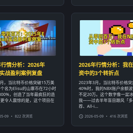
年行情分析：2026年
2026年行情分析：我在
sun实战盈利案例复盘
资中的3个转折点
年3月，当比特币价格突破15万美
2023年3月，当比特币价格
个名为Elisu的山寨币在72小时
40%时，我的NBX账户余额波
800%，创造了当年最疯狂的造
不足20万。这个数字像一盆
。更令人震惊的是，这个项目在
我——过去半年盲目跟风「多
荐、All-i...
05-09
•
822 次浏览
2026-05-09
•
416 次浏览