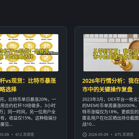
杆vs现货：比特币暴涨
2026年行情分析：我在
略选择
市中的关键操作复盘
年1月，比特币单日暴涨20%，一
2023年3月，OEX平台一枚名为
用合约杠杆10倍做多，3小时
的MEME币单周暴涨8000%
0万；同一时间，另一位用户全
特币涨幅仅为18%。更疯狂
有，收益仅15%。这种极端分
匿名用户在社区晒出持仓截图
见...
战10...
05-09
•
612 次浏览
2026-05-09
•
675 次浏览