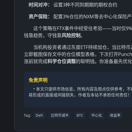
时间对冲：
设置3种不同到期期的期权合约
资产保险：
配置3%仓位的NXM等去中心化保险产
这个策略在FTX事件中经受住考验——当时仅9
钱靠趋势，守钱靠
风险控制
。
当机构投资者通过灰度ETF持续加仓，当比特币
立即截图保存文中的仓位模型表格，下次打开Punch
涨前就完成
科学仓位调整
的聪明钱。你准备最先优
免责声明
• 本文只提供市场信息，所有内容及观点仅供参考，
易形成的直接或间接损失，作者及本站不承担任何责任！
Tag：
DeFi
比特币减半
BTC
中心化
收益率