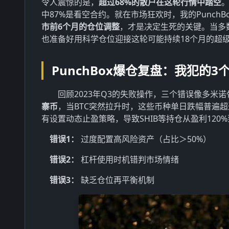
令人震惊的是，
超过68%的散户在这轮行情中踏空
。
中87%是看空合约。就在市场狂欢时，我的Punch
市前6个月的仓位调整
，才是决定生死的关键。当多
也准备好用科学仓位迎接这轮可能持续18个月的超
PunchBox爆仓复盘：我犯的3
回顾2023年Q3的失败操作，三个错误像多米
寨币
，当BTC突然拉升时，这些币种单日跌幅普遍超
有设置动态止盈策略，导致SHIB等持仓从盈利120%
错误1：
过度配置高风险资产（占比＞50%）
错误2：
杠杆使用时机错判市场情绪
错误3：
缺乏仓位再平衡机制