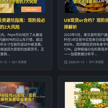
e投资避坑指南：现阶段必
UB现货or合约？现阶
的2大风险
择解析
天内，Pepe币价经历了从暴涨
2023年5月，某交易所用户
到闪崩60%的过山车行情，超过
杆在UB交易中实现单日收益
亿杠杆头寸在剧烈波动中被清算。
800%，而同期现货持有者平
网络迷因为原型的加密货币，正
12%。这种极端分化的表现
例...
——加密数据分析平...
01-12
•
621 次浏览
2026-01-12
•
977 次浏览