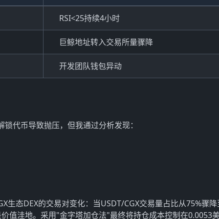
RSI<25持续4小时
巨鲸地址转入交易所量骤降
开发团队钱包异动
解锁代币导致抛压，但我通过分析发现：
X生态DEX的交易对变化：当USDT/CGX交易量占比从75%骤降
是价值洼地。采用"金字塔加仓法"最终将持仓成本控制在0.0053