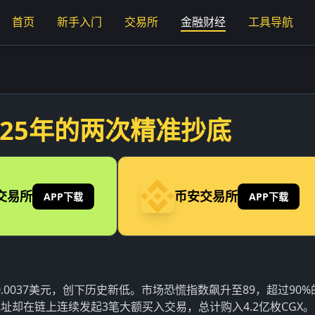
首页
新手入门
交易所
金融财经
工具导航
025年的两次精准抄底
交易所
币安交易所
APP下载
APP下载
至0.0037美元，创下历史新低。市场恐慌指数飙升至89，超过90
却在链上连续发起3笔大额买入交易，总计购入4.2亿枚CGX