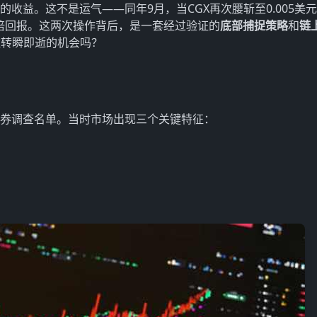
0%的收益。这不是运气——同年9月，当CGX再次腰斩至0.005美
1倍回报。这两次操作背后，是一套经过验证的
底部捕捉策略
和
链
住转瞬即逝的机会吗？
入证券调查名单。当时市场出现三个关键特征：