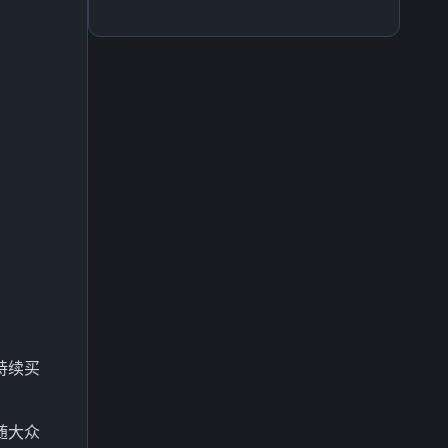
场持续买
随大众