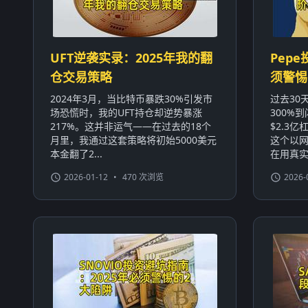
UFT逆袭实录：2025年我的翻
Pep
仓交易策略
须警惕
2024年3月，当比特币暴跌30%引发市
过去30
场恐慌时，我的UFT持仓却逆势暴涨
300%
217%。这并非运气——在过去的18个
$2.3
月里，我通过这套策略将初始5000美元
这个以
本金翻了2...
在用真实案
2026-01-12
•
470 次浏览
2026-