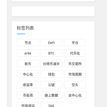
标签列表
节点
DeFi
平仓
arke
BTC
代币化
新币
比特币减半
币交易所
中心化
钱包
市场周期
收益率
公链
空头
币投资
链上数据
去中心化
市场波动
DAI