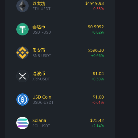
以太坊
$1919.93
ETH-USDT
-0.55%
泰达币
$0.9992
USDT-USD
+0.02%
币安币
$596.30
BNB-USDT
+0.66%
瑞波币
$1.04
XRP-USDT
+0.50%
USD Coin
$1.00
USDC-USDT
-0.01%
Solana
$75.42
SOL-USDT
+2.14%