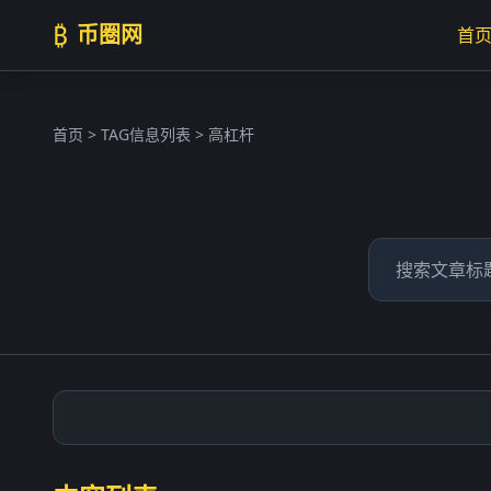
₿
币圈网
首
首页
> TAG信息列表 > 高杠杆