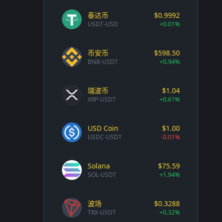
泰达币
$0.9992
USDT-USD
+0.01%
币安币
$598.50
BNB-USDT
+0.94%
瑞波币
$1.04
XRP-USDT
+0.61%
USD Coin
$1.00
USDC-USDT
-0.01%
Solana
$75.59
SOL-USDT
+1.94%
波场
$0.3288
TRX-USDT
+0.32%