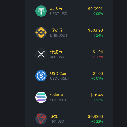
泰达币
$0.9991
USDT-USD
+0.00%
币安币
$603.90
BNB-USDT
+1.24%
瑞波币
$1.04
XRP-USDT
-0.13%
USD Coin
$1.00
USDC-USDT
+0.01%
Solana
$76.46
SOL-USDT
+1.12%
波场
$0.3300
TRX-USDT
+0.22%