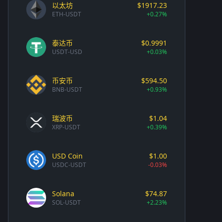
以太坊
$1917.23
ETH-USDT
+0.27%
泰达币
$0.9991
USDT-USD
+0.03%
币安币
$594.50
BNB-USDT
+0.93%
瑞波币
$1.04
XRP-USDT
+0.39%
USD Coin
$1.00
USDC-USDT
-0.03%
Solana
$74.87
SOL-USDT
+2.23%