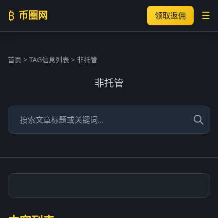
₿
币圈网
☰
领取返佣
首页
> TAG信息列表 > 非托管
非托管