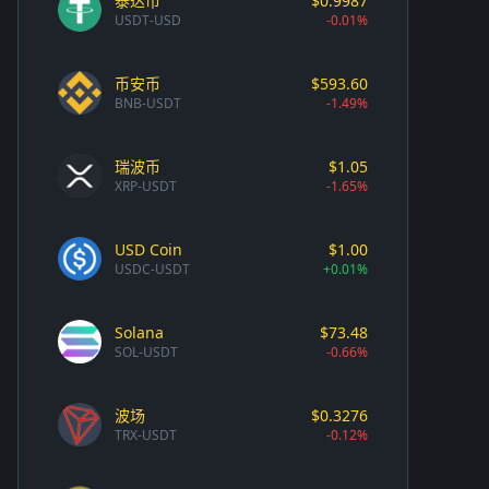
泰达币
$0.9987
USDT-USD
-0.01%
币安币
$593.60
BNB-USDT
-1.49%
瑞波币
$1.05
XRP-USDT
-1.65%
USD Coin
$1.00
USDC-USDT
+0.01%
Solana
$73.48
SOL-USDT
-0.66%
波场
$0.3276
TRX-USDT
-0.12%