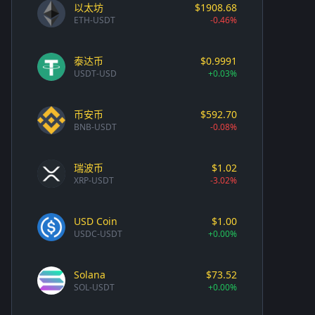
以太坊
$1908.68
ETH-USDT
-0.46%
泰达币
$0.9991
USDT-USD
+0.03%
币安币
$592.70
BNB-USDT
-0.08%
瑞波币
$1.02
XRP-USDT
-3.02%
USD Coin
$1.00
USDC-USDT
+0.00%
Solana
$73.52
SOL-USDT
+0.00%