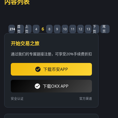
内容列表
首
上
下
尾
6
274
4
8
9
10
11
12
13
页
页
页
页
开始交易之旅
通过我们的专属链接注册，可享受20%手续费折扣
下载币安APP
下载OKX APP
安全认证
官方渠道