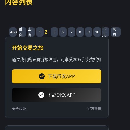
内容列表
首
上
下
尾
2
453
1
5
6
7
8
9
10
页
页
页
页
开始交易之旅
通过我们的专属链接注册，可享受20%手续费折扣
下载币安APP
下载OKX APP
安全认证
官方渠道