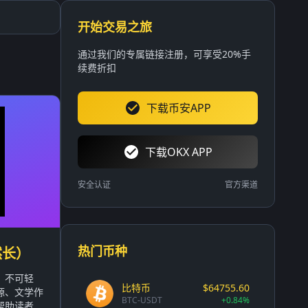
开始交易之旅
通过我们的专属链接注册，可享受20%手
续费折扣
下载币安APP
下载OKX APP
安全认证
官方渠道
热门币种
然长）
，不可轻
比特币
$64755.60
源、文学作
BTC-USDT
+0.84%
读者...