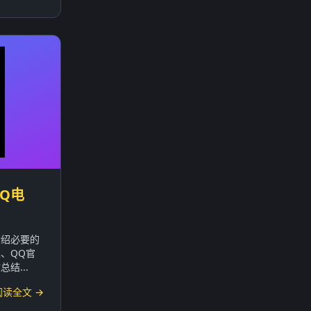
Q电
介绍必要的
、QQ官
结...
阅读全文 →