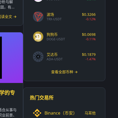
分析与解
，有...
波场
$0.3266
阅读全文 →
TRX-USDT
-0.12%
狗狗币
$0.0698
DOGE-USDT
-0.11%
艾达币
$0.1879
ADA-USDT
-1.47%
查看全部币种 →
学的专
热门交易所
适合从事与
Binance（币安）
马耳他
职业前景、