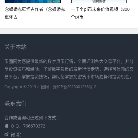
念奴娇赤壁怀古作者（念奴娇赤
一千个pi币未来价值视频（800
壁怀古
个pi币
关于本站
币圈网为您提供最新的数字货币行情，全面评测各大交易平台，并分
享投资技巧和经验。了解数字货币的最新行情走势，选择可信赖的交
易平台，掌握投资技巧，帮助您掌握加密货币市场趋势和投资机会。
Copyright © 2019
币圈网
豫ICP备2023001268号-2
联系我们
合作或咨询可通过如下方式：
Q Q：766670372
微博：