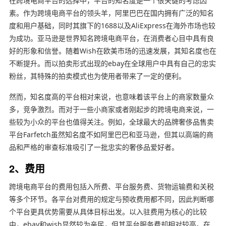
在跨境电商平台的选择中，平台的知名度是一个很关键的考虑因
素。作为跨境电商平台的领头羊，阿里巴巴在国内拥有广泛的知名
度和用户基础，同时其旗下的1688以及AliExpress在海外市场也较
为成功。亚马逊是世界知名跨境电商平台，在消费者心目中具有良
好的形象和信誉。随着Wish在欧美市场的迅速发展，其知名度也在
不断提升。而以拍卖形式出现的ebay在全球用户中具有自己的忠实
粉丝，其特殊的拍卖模式也为使用者带来了一定的便利。
然而，知名度高的平台相对来说，也意味着该平台上的商家数量众
多，竞争激烈。而对于一些小商家或者刚起步的跨境电商来说，一
些较为小众的平台也值得关注。例如，全球最大的品牌奢侈品售卖
平台Farfetch虽然知名度不如阿里巴巴和亚马逊，但其以高端的商
品和严格的审查标准吸引了一批忠实的奢侈品爱好者。
2、费用
跨境电商平台的费用包括入所费、平台服务费、货物运输费和关税
等多个环节。各平台对费用的规定与预收费用都不同，因此判断哪
个平台更具优势需要从具体目标出发。以入驻费用为核心的比较
中，ebay和wish显然较为亲民，但其平台服务费却相对较高。在