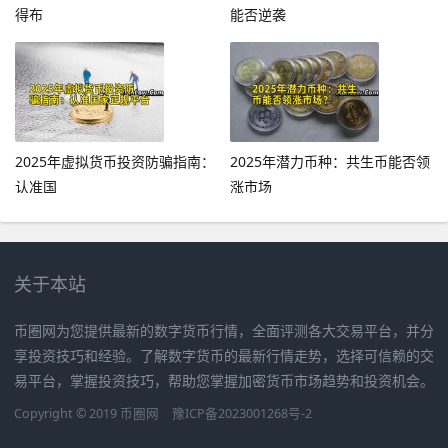
得布
能否逆袭
2025年虚拟货币投资防骗指南：
2025年潜力币种：共生币能否领
认准国
涨市场
关于本站
币圈网为您提供最新的数字货币行情，全面评测各大交易平台，并分
享投资技巧和经验。了解数字货币的最新行情走势，选择可信赖的交
易平台，掌握投资技巧，帮助您掌握加密货币市场趋势和投资机会。
Copyright © 2019
币圈网
豫ICP备2023001268号-2