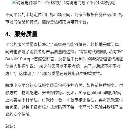
不同平台的市场定位和目标市场不同，商家应根据自身产品和目标
市场的信息和特点，选择合适的跨境电商平台。
4、服务质量
平台的服务质量直接决定了商家是否能够快速、轻松地完成订单，
同时也影响了消费者对产品质量的选择。“零售时代的国际采购”PC
BANKK Europe首席营销官，总部位于比利时的博谈管理咨询集团
创始人张振华说：“来之前您可以不用考虑，来了之后您不能不考
虑！”，这体现了平台服务质量在跨境电商中的重要性。
跨境电商平台的实际服务质量包括多种方面，如售前售后服务、付
款方式、物流配送、安全保障等。例如，买家在alibaba国际站网
上向卖家下订单后，付款给平台，平台审核无误后，再将货款支付
给卖家，这种多级审核方式就防范了每一个环节的风险并增强了交
易的安全保障。
总结：