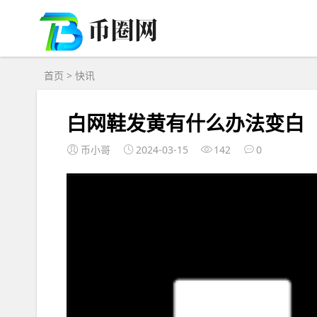
首页
>
快讯
白网鞋发黄有什么办法变白
币小哥
2024-03-15
142
0