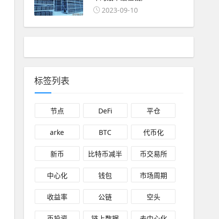
2023-09-10
标签列表
节点
DeFi
平仓
arke
BTC
代币化
新币
比特币减半
币交易所
中心化
钱包
市场周期
收益率
公链
空头
币投资
链上数据
去中心化