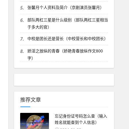
5.
张馨月个人资料及简介（京剧演员张馨月）
6.
部队两杠三星是什么级别（部队两杠三星相当
于多大的官）
7.
中校是团长还是营长（中校营长和中校团长）
8.
娇淫之放纵的青春（娇艳青春放纵作文800
字）
推荐文章
忘记身份证号码怎么查（输入
姓名就能查到个人信息）