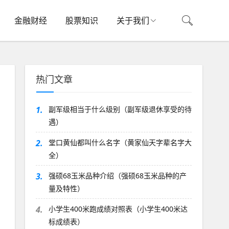
金融财经
股票知识
关于我们
热门文章
1.
副军级相当于什么级别（副军级退休享受的待
遇）
2.
堂口黄仙都叫什么名字（黄家仙天字辈名字大
全）
3.
强硕68玉米品种介绍（强硕68玉米品种的产
量及特性）
4.
小学生400米跑成绩对照表（小学生400米达
标成绩表）