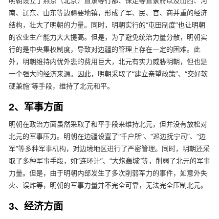
明朝设立了燕京（北京）直隶等行都、保定等直隶府以及山西、河
南、辽东、山东等边疆要地镇，形成了军、民、官、商并重的经济
结构，壮大了明朝的力量。同时，明朝实行的“屯田制度”也让明朝
的农业生产能力大大提高。但是，为了避免统治力量分散，明朝实
行的是中央集权制度，导致对边疆的管理上存在一定的困难。此
外，明朝维持内忧外患的费用巨大，北元有实力威胁明朝，但也是
一个强大的经济来源。因此，明朝采取了“建立亲望政策”、“交好软
硬兼施”等手段，维持了北元和平。
2、军事方面
明朝在政治方面虽然采取了和平手段来维持北元，但并没有放松对
北元的军事压力。明朝在边疆设置了“千户所”、“巡边抚宁司”、“边
军”等多种军事机构，对边境地区进行了严密管理。同时，明朝还采
取了多种军事手段，如“连环计”、“大炮轰城”等，削弱了北元的军事
力量。但是，由于明朝内部发生了多次削弱军力的事件，如意外失
火、误炸等，明朝的军事力量并不完全可靠，无法完全压制北元。
3、经济方面