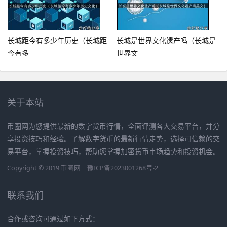
长城距今有多少年历史（长城距
长城是世界文化遗产吗（长城是
今有多
世界文
关于本站
币圈网为您提供最新的数字货币行情，全面评测各大交易平台，并分
享投资技巧和经验。了解数字货币的最新行情走势，选择可信赖的交
易平台，掌握投资技巧，帮助您掌握加密货币市场趋势和投资机会。
Copyright © 2019
币圈网
豫ICP备2023001268号-2
联系我们
合作或咨询可通过如下方式：