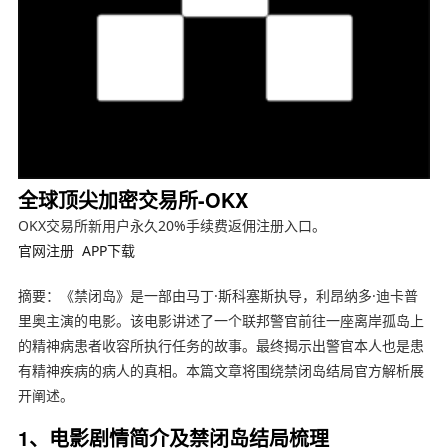
全球顶尖加密交易所-OKX
OKX交易所新用户永久20%手续费返佣注册入口。
官网注册
APP下载
摘要：《禁闭岛》是一部由马丁·斯科塞斯执导，利昂纳多·迪卡普
里奥主演的电影。该电影讲述了一个联邦警官前往一座离岸孤岛上
的精神病患者收容所执行任务的故事。最终揭示出警官本人也是患
有精神疾病的病人的真相。本篇文章将围绕禁闭岛结局官方解析展
开阐述。
1、电影剧情简介及禁闭岛结局梳理