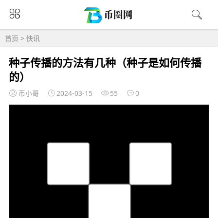
首页
>
快讯
种子传播的方法有几种（种子是如何传播
的）
币小哥
2024-03-15
55
0