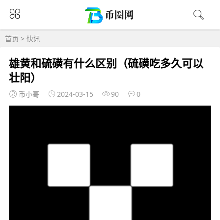
首页
>
快讯
雄黄和硫磺有什么区别（硫磺吃多久可以
壮阳）
币小哥
2024-03-15
90
0