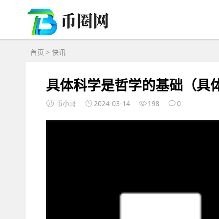
首页
>
快讯
具体科学是哲学的基础（具
币小哥
2024-03-14
198
0