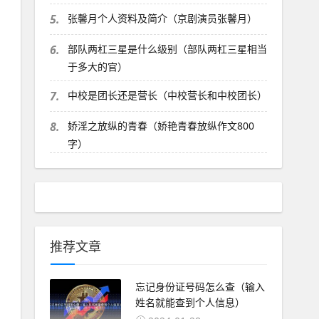
5.
张馨月个人资料及简介（京剧演员张馨月）
6.
部队两杠三星是什么级别（部队两杠三星相当
于多大的官）
7.
中校是团长还是营长（中校营长和中校团长）
8.
娇淫之放纵的青春（娇艳青春放纵作文800
字）
推荐文章
忘记身份证号码怎么查（输入
姓名就能查到个人信息）