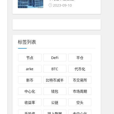
2023-09-10
标签列表
节点
DeFi
平仓
arke
BTC
代币化
新币
比特币减半
币交易所
中心化
钱包
市场周期
收益率
公链
空头
币投资
链上数据
去中心化