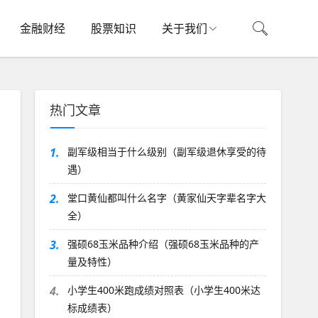
金融财经
股票知识
关于我们
热门文章
1.
副军级相当于什么级别（副军级退休享受的待
遇）
2.
堂口黄仙都叫什么名字（黄家仙天字辈名字大
全）
3.
强硕68玉米品种介绍（强硕68玉米品种的产
量及特性）
4.
小学生400米跑成绩对照表（小学生400米达
标成绩表）