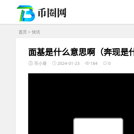
首页
>
快讯
面基是什么意思啊（奔现是
币小哥
2024-01-23
184
0