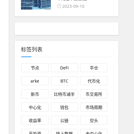
2023-09-10
标签列表
节点
DeFi
平仓
arke
BTC
代币化
新币
比特币减半
币交易所
中心化
钱包
市场周期
收益率
公链
空头
币投资
链上数据
去中心化