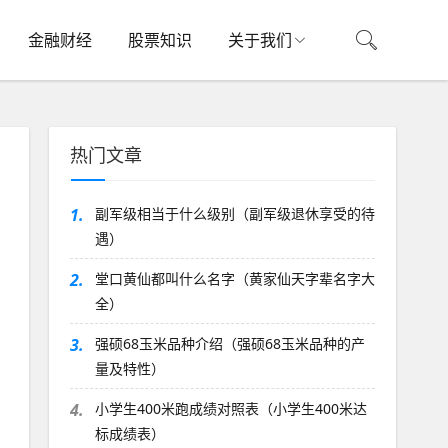
金融财经
股票知识
关于我们
热门文章
1.
副军级相当于什么级别（副军级退休享受的待
遇）
2.
堂口黄仙都叫什么名字（黄家仙天字辈名字大
全）
3.
强硕68玉米品种介绍（强硕68玉米品种的产
量及特性）
4.
小学生400米跑成绩对照表（小学生400米达
标成绩表）