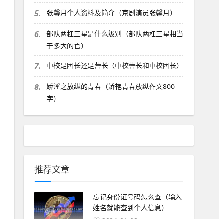
5.
张馨月个人资料及简介（京剧演员张馨月）
6.
部队两杠三星是什么级别（部队两杠三星相当
于多大的官）
7.
中校是团长还是营长（中校营长和中校团长）
8.
娇淫之放纵的青春（娇艳青春放纵作文800
字）
推荐文章
忘记身份证号码怎么查（输入
姓名就能查到个人信息）