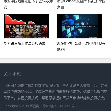
币安中国地区注册不了怎么办(币
币尔Coineal交易所下载_多个国
安
家和
华为铁三角工作法经典语录
现在能种什么菜（沈阳地区现在
能种什
关于本站
币圈网为您提供最新的数字货币行情，全面评测各大交易平台，并分
享投资技巧和经验。了解数字货币的最新行情走势，选择可信赖的交
易平台，掌握投资技巧，帮助您掌握加密货币市场趋势和投资机会。
Copyright © 2019
币圈网
豫ICP备2023001268号-2