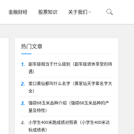
金融财经
股票知识
关于我们
热门文章
1.
副军级相当于什么级别（副军级退休享受的待
遇）
2.
堂口黄仙都叫什么名字（黄家仙天字辈名字大
全）
3.
强硕68玉米品种介绍（强硕68玉米品种的产
量及特性）
4.
小学生400米跑成绩对照表（小学生400米达
标成绩表）