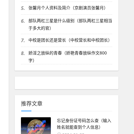
5.
张馨月个人资料及简介（京剧演员张馨月）
6.
部队两杠三星是什么级别（部队两杠三星相当
于多大的官）
7.
中校是团长还是营长（中校营长和中校团长）
8.
娇淫之放纵的青春（娇艳青春放纵作文800
字）
推荐文章
忘记身份证号码怎么查（输入
姓名就能查到个人信息）