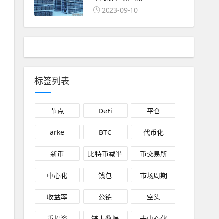
2023-09-10
标签列表
节点
DeFi
平仓
arke
BTC
代币化
新币
比特币减半
币交易所
中心化
钱包
市场周期
收益率
公链
空头
币投资
链上数据
去中心化