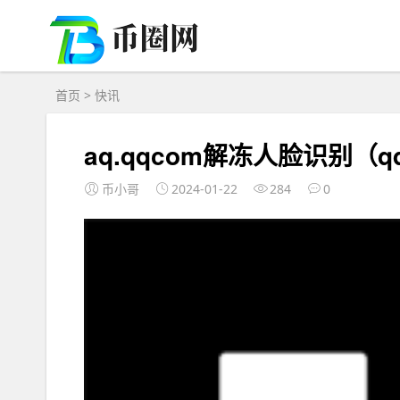
首页
>
快讯
aq.qqcom解冻人脸识别（
币小哥
2024-01-22
284
0