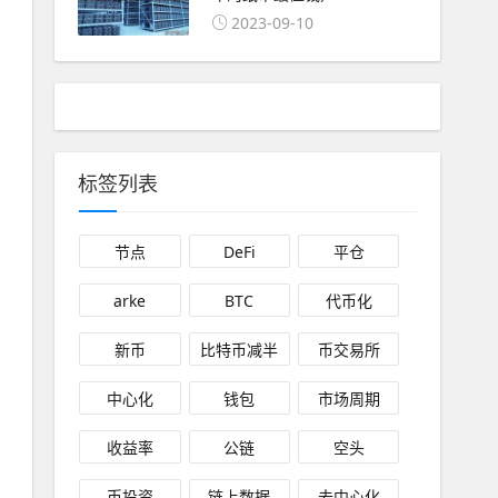
2023-09-10
标签列表
节点
DeFi
平仓
arke
BTC
代币化
新币
比特币减半
币交易所
中心化
钱包
市场周期
收益率
公链
空头
币投资
链上数据
去中心化