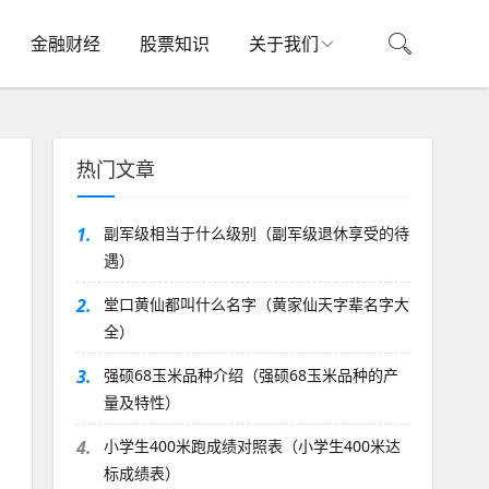
金融财经
股票知识
关于我们
热门文章
1.
副军级相当于什么级别（副军级退休享受的待
遇）
2.
堂口黄仙都叫什么名字（黄家仙天字辈名字大
全）
3.
强硕68玉米品种介绍（强硕68玉米品种的产
量及特性）
4.
小学生400米跑成绩对照表（小学生400米达
标成绩表）