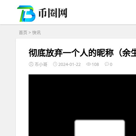
首页
>
快讯
彻底放弃一个人的昵称（余
币小哥
2024-01-22
108
0