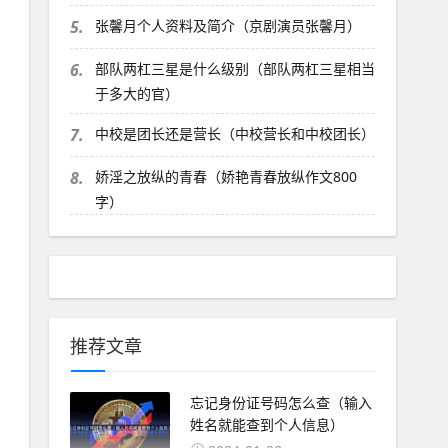
5.
张馨月个人资料及简介（京剧演员张馨月）
6.
部队两杠三星是什么级别（部队两杠三星相当
于多大的官）
7.
中校是团长还是营长（中校营长和中校团长）
8.
娇淫之放纵的青春（娇艳青春放纵作文800
字）
推荐文章
忘记身份证号码怎么查（输入
姓名就能查到个人信息）