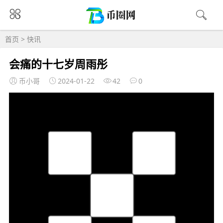
首页
>
快讯
会痛的十七岁周雨彤
币小哥
2024-01-22
42
0