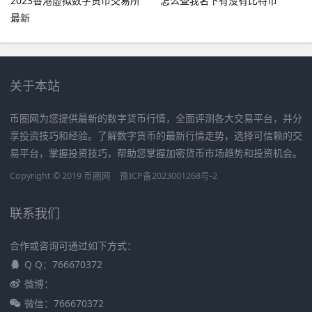
2023香港虚拟数字货币交易所
怎么查我名下有没有比特币
最新
关于本站
币圈网为您提供最新的数字货币行情，全面评测各大交易平台，并分
享投资技巧和经验。了解数字货币的最新行情走势，选择可信赖的交
易平台，掌握投资技巧，帮助您掌握加密货币市场趋势和投资机会。
Copyright © 2019
币圈网
豫ICP备2023001268号-2
联系我们
合作或咨询可通过如下方式：
Q Q：766670372
微博：
微信：766670372