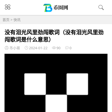
首页
>
快讯
没有泪光风里劲闯歌词（没有泪光风里劲
闯歌词是什么意思）
币小哥
2024-01-22
90
0