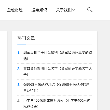
金融财经
股票知识
关于我们
热门文章
1.
副军级相当于什么级别（副军级退休享受的待
遇）
2.
堂口黄仙都叫什么名字（黄家仙天字辈名字大
全）
3.
强硕68玉米品种介绍（强硕68玉米品种的产
量及特性）
4.
小学生400米跑成绩对照表（小学生400米达
标成绩表）