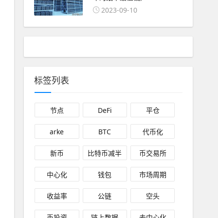
2023-09-10
标签列表
节点
DeFi
平仓
arke
BTC
代币化
新币
比特币减半
币交易所
中心化
钱包
市场周期
收益率
公链
空头
币投资
链上数据
去中心化