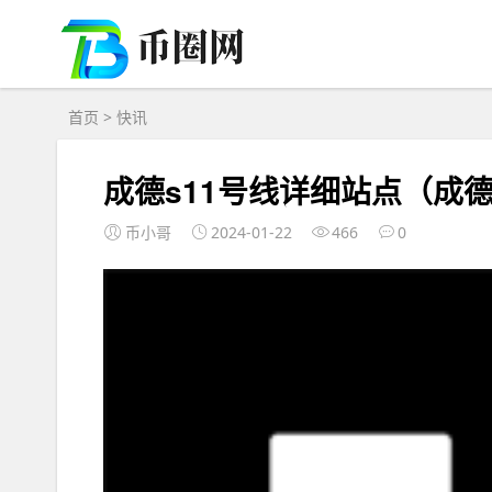
首页
>
快讯
成德s11号线详细站点（成德
币小哥
2024-01-22
466
0