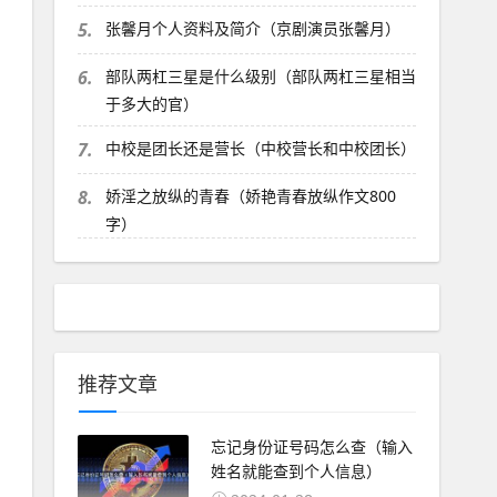
5.
张馨月个人资料及简介（京剧演员张馨月）
6.
部队两杠三星是什么级别（部队两杠三星相当
于多大的官）
7.
中校是团长还是营长（中校营长和中校团长）
8.
娇淫之放纵的青春（娇艳青春放纵作文800
字）
推荐文章
忘记身份证号码怎么查（输入
姓名就能查到个人信息）