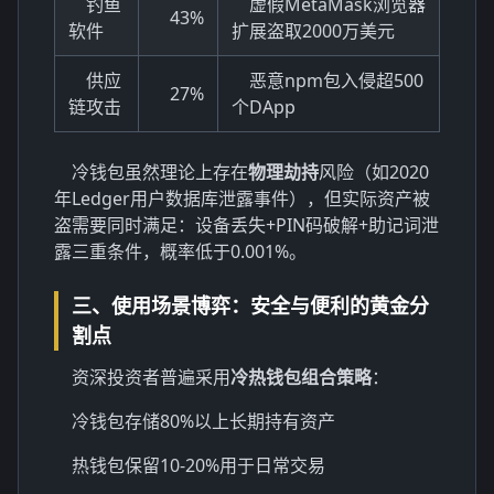
钓鱼
虚假MetaMask浏览器
43%
软件
扩展盗取2000万美元
供应
恶意npm包入侵超500
27%
链攻击
个DApp
冷钱包虽然理论上存在
物理劫持
风险（如2020
年Ledger用户数据库泄露事件），但实际资产被
盗需要同时满足：设备丢失+PIN码破解+助记词泄
露三重条件，概率低于0.001%。
三、使用场景博弈：安全与便利的黄金分
割点
资深投资者普遍采用
冷热钱包组合策略
：
冷钱包存储80%以上长期持有资产
热钱包保留10-20%用于日常交易