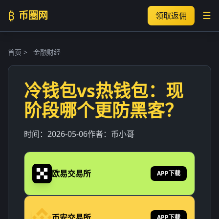
₿
币圈网
☰
领取返佣
首页
>
金融财经
冷钱包vs热钱包：现
阶段哪个更防黑客？
时间：
2026-05-06
作者：
币小哥
欧易交易所
APP下载
币安交易所
APP下载