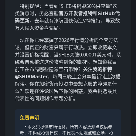
特别提醒：当看到"SHIB将销毁50%供应量"这
类消息时，务必查验
官方开发者推特
和
GitHub代
码更新
。去年就有诈骗团伙伪造V神推特，导致数
万人误入资金盘骗局。
现在你已经掌握了2026年行情分析的全套方法
论，但真正的财富只属于行动派。立即收藏本文
并设置价格提醒，当SHIB突破0.00001美元时，系
统会自动推送这份攻略到你的邮箱。想知道我目
前正在布局哪些隐藏宝石币种？
关注我的推特
@SHIBMaster
，每周三晚上会分享最新链上数据
解读。你在加密货币投资中最想克服的障碍是什
么？欢迎在评论区留下你的困惑，我会挑选最具
代表性的问题制作专题分析。
免责声明
• 本文只提供市场信息，所有内容及观点仅供参
考，不构成投资建议，不代表本站观点和立场。投