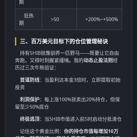
期
狂热
>50
+200%~+500%
期
三、百万美元目标下的仓位管理秘诀
持有SHIB就像驯养一匹野马——既要让它自由
奔跑，又得时刻握紧缰绳。我的
动态止盈法则
经
历过三次牛熊验证：
首道防线
：当盈利达本金3倍时，立即提取初始
投资
利润保护
：每上涨100%就卖出20%持仓，但保
留至少50%底仓
终极逃顶
：当SHIB市值进入前5时启动分批清仓
记住这个黄金比例：
你的持仓市值每增加10万