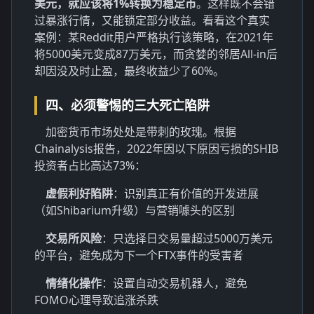
美元，就应该将1%转换为稳定币
。这样既不会错
过暴涨行情，又能锁定部分收益。看看这个真实
案例：某Reddit用户严格执行该策略，在2021年
将5000美元变成87万美元，而贪婪的邻居All-in后
却因没及时止盈，最终收益少了60%。
四、必须警惕的三大死亡陷阱
加密货币市场处处是带刺的玫瑰。根据
Chainalysis报告，2022年因以下原因亏损的SHIB
投资者占比高达73%：
虚假利好陷阱
：识别真正有价值的开发进展
（如Shibarium升级）与营销噱头的区别
交易所风险
：只选择日交易量超过5000万美元
的平台，避免成为下一个FTX事件的受害者
情绪化操作
：设置自动交易机器人，避免
FOMO心理导致追涨杀跌