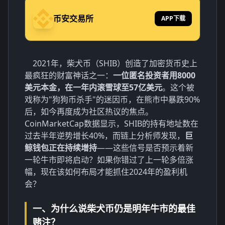
币安交易所
APP下载
2021年，柴犬币（SHIB）创造了加密货币史上
最疯狂的财富神话之一：
一位匿名投资者用8000
美元本金，在一年内滚雪球至57亿美元
。这个被
戏称为"狗狗币杀手"的迷因币，在熊市中暴跌90%
后，如今再度成为社区热议的焦点。
CoinMarketCap数据显示，SHIB的持有地址数在
过去半年逆势增长40%，而链上分析师发现，
巨
鲸钱包正在持续增持
——这些信号是否预示着新
一轮牛市即将启动？如果你错过了上一轮多倍涨
幅，现在该如何布局才能抓住2024年的盈利机
会？
一、为什么说柴犬币仍是明年牛市的最佳
赌注？