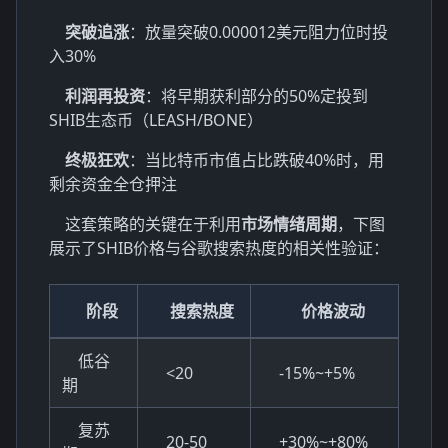
突破追涨
：放量突破0.000012美元阻力位时投
入30%
利润再投资
：将早期获利部分的50%定投到
SHIB生态币（LEASH/BONE）
终极狂欢
：当比特币市值占比跌破40%时，用
剩余资金全仓押注
这套策略的关键在于利用
市场情绪周期
，下图
展示了SHIB价格与谷歌搜索热度的相关性验证：
阶段
搜索热度
价格波动
低谷
<20
-15%~+5%
期
复苏
20-50
+30%~+80%