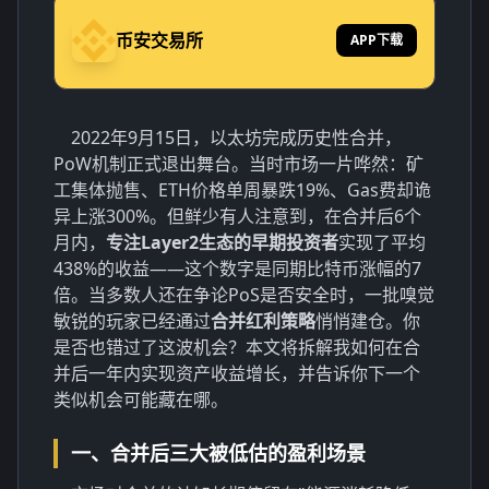
币安交易所
APP下载
2022年9月15日，以太坊完成历史性合并，
PoW机制正式退出舞台。当时市场一片哗然：矿
工集体抛售、ETH价格单周暴跌19%、Gas费却诡
异上涨300%。但鲜少有人注意到，在合并后6个
月内，
专注Layer2生态的早期投资者
实现了平均
438%的收益——这个数字是同期比特币涨幅的7
倍。当多数人还在争论PoS是否安全时，一批嗅觉
敏锐的玩家已经通过
合并红利策略
悄悄建仓。你
是否也错过了这波机会？本文将拆解我如何在合
并后一年内实现资产收益增长，并告诉你下一个
类似机会可能藏在哪。
一、合并后三大被低估的盈利场景