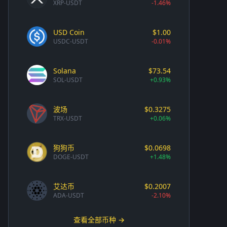
XRP-USDT
-1.46%
USD Coin
$1.00
USDC-USDT
-0.01%
Solana
$73.54
SOL-USDT
+0.93%
波场
$0.3275
TRX-USDT
+0.06%
狗狗币
$0.0698
DOGE-USDT
+1.48%
艾达币
$0.2007
ADA-USDT
-2.10%
查看全部币种 →