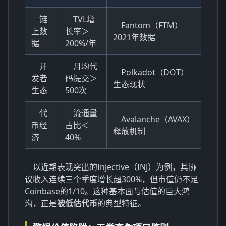
链
TVL增
Fantom（FTM）
上数
长率＞
2021年数据
据
200%/年
开
月均代
Polkadot（DOT）
发者
码提交＞
生态现状
生态
500次
代
流通量
Avalanche（AVAX）
币经
占比＜
释放机制
济
40%
以近期表现突出的Injective（INJ）为例，其协
议收入连续三个季度增长超300%，但市值仍不足
Coinbase的1/10。这种基本面与估值的巨大鸿
沟，正是
被低估代币
的典型特征。