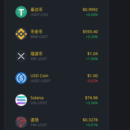
泰达币
$0.9992
USDT-USD
+0.04%
币安币
$593.40
BNB-USDT
+0.20%
瑞波币
$1.04
XRP-USDT
+1.94%
USD Coin
$1.00
USDC-USDT
-0.02%
Solana
$74.96
SOL-USDT
+3.34%
波场
$0.3278
TRX-USDT
+0.01%