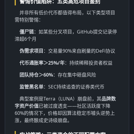
警惕价值陷阱：五类高危项目鉴别
并非所有低价代币都值得布局，以下类型项目
需特别警惕：
僵尸链
：如某些分叉项目，GitHub提交记录停
滞超6个月
伪需求项目
：交易量90%来自刷量的DeFi协议
代币通胀率＞25%/年
：持续稀释投资者权益
团队持仓＞60%
：存在集中砸盘风险
监管黑名单
：SEC持续追查的证券类代币
典型案例是Terra（LUNA）崩盘前，其
品牌数
字资产价值
已被过度透支——社区活跃度下降
60%的情况下，价格却因算法稳定币噱头逆势上
涨，最终酿成史诗级崩盘。