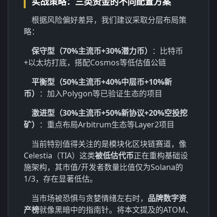
实战策略：三类资金的不同配置方案
根据风险偏好差异，我们建议采取分层布局策
略：
保守型（70%主流币+30%潜力币）
：比特币
+以太坊打底，搭配Cosmos等低估值公链
平衡型（50%主流币+40%中层币+10%新
币）
：加入Polygon等已验证生态的项目
激进型（30%主流币+50%新协议+20%空投挖
矿）
：重点布局Arbitrum生态等Layer2项目
当前特别值得关注的是模块化区块链赛道，像
Celestia（TIA）这类
被低估代币
正在重构基础设
施架构，其市值/开发者数量比值仅为Solana的
1/3，存在显著低估。
当市场被恐惧与贪婪情绪左右时，
品牌数字资
产榜
就像黑暗中的指南针。将本文提及的ATOM、