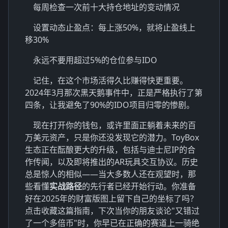
每周检查一次前十大持仓地址的变动情况
设置动态止盈点：每上涨50%，就将止盈线上
移30%
永远不要用超过5%的仓位参与IDO
记住，在这个市场活得久比赚得快更重要。
2024年3月那次黑天鹅事件中，正是严格执行了第
四条，让我避免了90%的IDO项目归零的惨剧。
现在打开你的钱包，或许里面正躺着未来的百
万美元资产，只是你还没发现它的潜力。ToyBox
生态正在酝酿更大的升级，包括与迪士尼IP的合
作传闻，以及即将推出的AR玩具交互协议。历史
总是惊人的相似——当大多数人还在观望时，那
些看懂
实战路径
的先行者已经开始行动。你准备
好在2025年的财富版图上留下自己的坐标了吗？
点击收藏这篇指南，下次当你的朋友谈论"又错过
了一个多倍币"时，你早已在正确的赛道上一骑绝