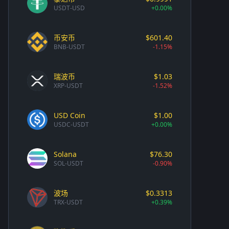
USDT-USD
+0.00%
币安币
$601.40
BNB-USDT
-1.15%
瑞波币
$1.03
XRP-USDT
-1.52%
USD Coin
$1.00
USDC-USDT
+0.00%
Solana
$76.30
SOL-USDT
-0.90%
波场
$0.3313
TRX-USDT
+0.39%