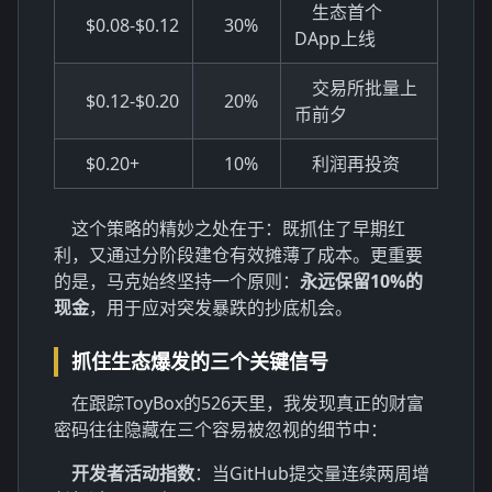
生态首个
$0.08-$0.12
30%
DApp上线
交易所批量上
$0.12-$0.20
20%
币前夕
$0.20+
10%
利润再投资
这个策略的精妙之处在于：既抓住了早期红
利，又通过分阶段建仓有效摊薄了成本。更重要
的是，马克始终坚持一个原则：
永远保留10%的
现金
，用于应对突发暴跌的抄底机会。
抓住生态爆发的三个关键信号
在跟踪ToyBox的526天里，我发现真正的财富
密码往往隐藏在三个容易被忽视的细节中：
开发者活动指数
：当GitHub提交量连续两周增