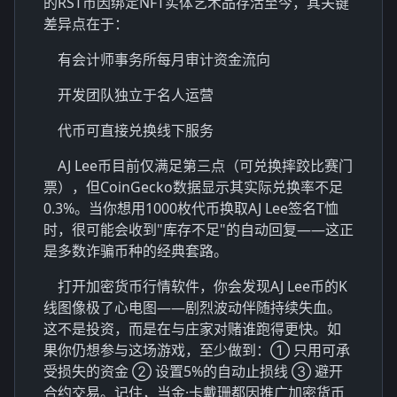
的RST币因绑定
NFT实体艺术品
存活至今，其关键
差异点在于：
有会计师事务所每月审计资金流向
开发团队独立于名人运营
代币可直接兑换线下服务
AJ Lee币目前仅满足第三点（可兑换摔跤比赛门
票），但
CoinGecko
数据显示其实际兑换率不足
0.3%。当你想用1000枚代币换取AJ Lee签名T恤
时，很可能会收到"库存不足"的自动回复——这正
是多数
诈骗币种
的经典套路。
打开加密货币行情软件，你会发现AJ Lee币的K
线图像极了心电图——剧烈波动伴随持续失血。
这不是投资，而是在与
庄家对赌
谁跑得更快。如
果你仍想参与这场游戏，至少做到：① 只用可承
受损失的资金 ② 设置5%的自动止损线 ③ 避开
合约交易。记住，当金·卡戴珊都因推广加密货币