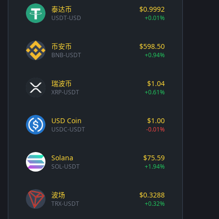
泰达币
$0.9992
USDT-USD
+0.01%
币安币
$598.50
BNB-USDT
+0.94%
瑞波币
$1.04
XRP-USDT
+0.61%
USD Coin
$1.00
USDC-USDT
-0.01%
Solana
$75.59
SOL-USDT
+1.94%
波场
$0.3288
TRX-USDT
+0.32%