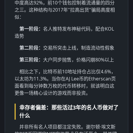
中度高达92%，前10个钱包控制着流通量的四分
之三。这种结构与2017年
"拉高出货"
骗局高度相
似：
第一阶段：
名人推特发布神秘代码，配合KOL
造势
第二阶段：
交易所突击上线，制造流动性假象
第三阶段：
大户同步抛售，价格闪崩80%以上
相比之下，比特币前10地址持仓占比仅4.6%，
以太坊为11.3%。当你在AJ Lee币的
Etherscan页
面
看到每分钟数万枚的代币转移时，就该明白这
更像一场
精心设计的游戏
而非投资。
幸存者偏差：那些活过3年的名人币做对了
什么
并非所有名人项目都注定失败。谢尔顿·埃文斯