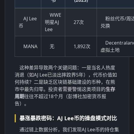
WWE
AJ Lee
粉丝代币/周
明星AJ
27次
币
兑换
Lee
Decentralan
MANA
无
1,892次
虚拟土地
这种差异导致两个关键问题：一是当名人热度
消退（如AJ Lee已淡出摔跤界5年），代币价值如
何持续？二是缺乏
区块链基础建设
的币种，在熊
市中最先归零。投资者需要警惕这类项目的
生存
周期
往往不超过18个月（彭博社加密货币报
告）。
暴涨暴跌密码：AJ Lee币的操盘模式对比
通过链上数据分析，我们发现AJ Lee币的持仓集