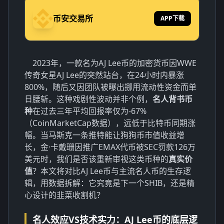
币安交易所
APP下载
2023年，一款名为AJ Lee币的加密货币因WWE
传奇女星AJ Lee的突然站台，在24小时内暴涨
800%，随后又因团队被曝出
挪用流动性资金
而单
日腰斩。这种戏剧性波动并非个例，
名人背书币
种
在过去三年平均回报率仅为-67%
（CoinMarketCap数据），远低于比特币同期涨
幅。当马斯克一条推特能让狗狗币市值收益增
长，金·卡戴珊因推广
EMAX代币被SEC罚款126万
美元
时，我们是否该重新审视这类币种的
真实价
值
？本文将对比AJ Lee币与主流名人币的生存逻
辑，用数据拆解：它究竟是下一个SHIB，还是精
心设计的韭菜收割机？
名人效应VS技术实力：AJ Lee币的底层逻