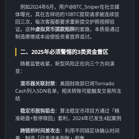
例如2024年6月，用户@BTC_Sniper在社交媒
体曝光，其在吉祥坊的10BTC提现请求被连续驳
回三次，每次客服都要求重新提交护照视频验
证。这种
虚拟货币提款陷阱
的套路，本质是通过
制造摩擦成本迫使投资者放弃追讨。
二、2025年必须警惕的3类资金雷区
随着监管收紧，新型风险正在向三个方向演
变：
混币器关联封禁
：美国财政部已将Tornado
Cash列入SDN名单，相关转账可能触发交易所冻
结
稳定币脱钩狙击
：算法稳定币项目方通过「精
准砸盘+暂停赎回」套利，2024年已发生4起案例
跨链桥时间差攻击
：利用不同链区块确认时间
差，制造「已发送未到账」假象