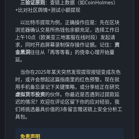
三验证原则
：查链上数据（如CoinHolmes）
+比对社区舆情+测试小额提现
以比特币提现为例，正确操作应是：先在区块
浏览器确认交易所热钱包余额充足，选择工作日
上午10点（欧美亚三地客服在线时段）发起请
求，同时开启屏幕录制保存操作证据。记住：
资
金黑洞
往往从「再等等看」的侥幸心理开始蔓
延。
当你在2025年某天突然发现提现按钮变成灰色
时，或许会想起这篇指南里的红色预警。现在就
用手机备忘录记下关键策略，或分享给正在研究
虚拟货币投资
的伙伴。你最近是否遇到过提款延
迟的情况？欢迎在评论区留下你的应对经验，我
们将挑选最具价值的3条留言赠送链上安全分析工
具包。
免责声明