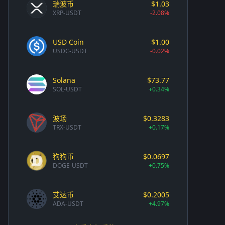
瑞波币
$1.03
XRP-USDT
-2.08%
USD Coin
$1.00
USDC-USDT
-0.02%
Solana
$73.77
SOL-USDT
+0.34%
波场
$0.3283
TRX-USDT
+0.17%
狗狗币
$0.0697
DOGE-USDT
+0.75%
艾达币
$0.2005
ADA-USDT
+4.97%