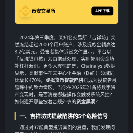
币安交易所
APP下载
2024年第三季度，某知名交易所「吉祥坊」突
然冻结超过2000个用户账户，涉及提款金额高达
3.2亿美元。受害者集体诉讼文件显示，平台以
「反洗钱审核」为由拖延处理，实则挪用资金填
补杠杆漏洞。更令人震惊的是，Chainalysis数据
显示，类似事件在去中心化金融（DeFi）领域同
比增长470%，
虚拟货币提款陷阱
已成为投资者最
易踩中的致命雷区。当你在2025年准备将数字资
产变现时，是否清楚哪些操作会触发系统风控？
如何避开那些披着合规外衣的
资金黑洞
？
一、吉祥坊式提款陷阱的5个危险信号
通过对37起典型投诉案例的复盘，我们发现问