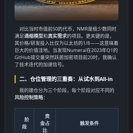
对比当时市值前50的代币，NMR是极少数同时
满足
通缩模型
和
真实需求
的项目。更关键的是，
其价格/研发投入比仅为以太坊的1/8——这意味着
巨大的价值洼地。当发现Numerai在2023年Q1的
GitHub提交量突然跃居加密项目前20时，我确认
了技术迭代的加速信号。
二、仓位管理的三重奏：从试水到All-in
我的建仓分为三个阶段，每个阶段对应不同的
风险控制策略
：
资
阶
金占
触发条件
段
比