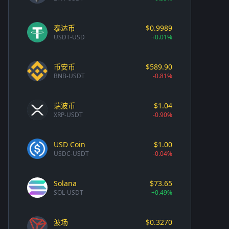
泰达币
$0.9989
USDT-USD
+0.01%
币安币
$589.90
BNB-USDT
-0.81%
瑞波币
$1.04
XRP-USDT
-0.90%
USD Coin
$1.00
USDC-USDT
-0.04%
Solana
$73.65
SOL-USDT
+0.49%
波场
$0.3270