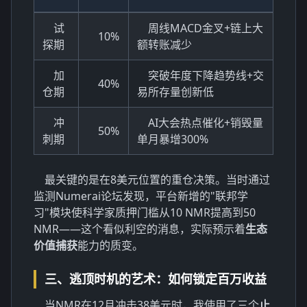
试
周线MACD金叉+链上大
10%
探期
额转账减少
加
突破年度下降趋势线+交
40%
仓期
易所存量创新低
冲
AI大会热点催化+销毁量
50%
刺期
单月暴增300%
最关键的是在8美元位置的重仓决策。当时通过
监测Numerai论坛发现，平台新增的"联邦学
习"模块使科学家质押门槛从10 NMR提高到50
NMR——这个看似利空的消息，实际预示着
生态
价值捕获
能力的质变。
三、逃顶时机的艺术：如何锁定百万收益
当NMR在12月冲击38美元时，我使用了三个
止