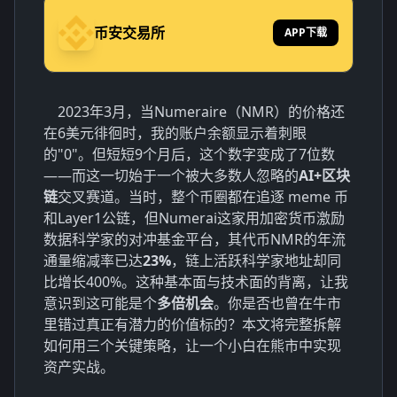
币安交易所
APP下载
2023年3月，当Numeraire（NMR）的价格还
在6美元徘徊时，我的账户余额显示着刺眼
的"0"。但短短9个月后，这个数字变成了7位数
——而这一切始于一个被大多数人忽略的
AI+区块
链
交叉赛道。当时，整个币圈都在追逐 meme 币
和Layer1公链，但Numerai这家用加密货币激励
数据科学家的对冲基金平台，其代币NMR的年流
通量缩减率已达
23%
，链上活跃科学家地址却同
比增长400%。这种基本面与技术面的背离，让我
意识到这可能是个
多倍机会
。你是否也曾在牛市
里错过真正有潜力的价值标的？本文将完整拆解
如何用三个关键策略，让一个小白在熊市中实现
资产实战。