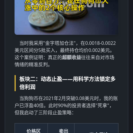
当时我采用"金字塔加仓法"，在0.0018-0.0022
美元区间分5批买入，最终持仓均价0.002美元。
这个案例证明：真正的
超额收益
往往来自对市场
情绪的精准反判。
板块二：动态止盈——用科学方法锁定多
倍利润
当狗狗币在2021年2月突破0.08美元时，我的账
户已浮盈40倍。此时90%的投资者选择"死拿"，
但我启动了三阶段止盈策略：
价格区
卖出