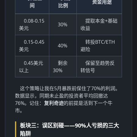
资金用途
间
比例
0.08-0.15
提取本金+基础
30%
美元
收益
0.15-0.45
转投BTC/ETH
40%
美元
避险
0.45美元
剩余
保留至趋势反
以上
30%
转信号
这个策略让我在5月暴跌前保住了70%的利润。
数据显示，同期未止盈的投资者平均回撤达
76%。记住：
复利奇迹
的前提是活到下一个牛
市。
板块三：误区别碰——90%人亏损的三大
陷阱