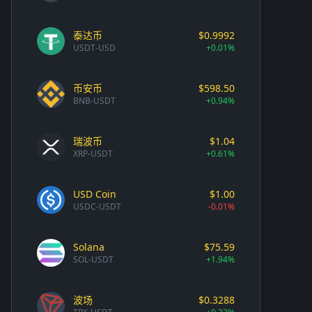
泰达币
$0.9992
USDT-USD
+0.01%
币安币
$598.50
BNB-USDT
+0.94%
瑞波币
$1.04
XRP-USDT
+0.61%
USD Coin
$1.00
USDC-USDT
-0.01%
Solana
$75.59
SOL-USDT
+1.94%
波场
$0.3288