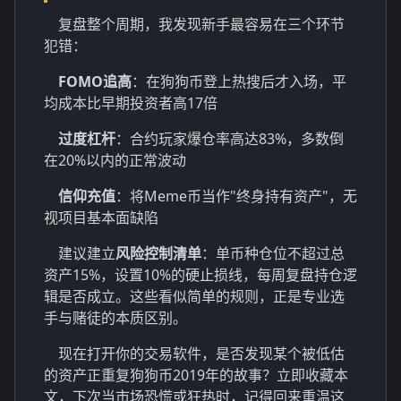
复盘整个周期，我发现新手最容易在三个环节
犯错：
FOMO追高
：在狗狗币登上热搜后才入场，平
均成本比早期投资者高17倍
过度杠杆
：合约玩家爆仓率高达83%，多数倒
在20%以内的正常波动
信仰充值
：将Meme币当作"终身持有资产"，无
视项目基本面缺陷
建议建立
风险控制清单
：单币种仓位不超过总
资产15%，设置10%的硬止损线，每周复盘持仓逻
辑是否成立。这些看似简单的规则，正是专业选
手与赌徒的本质区别。
现在打开你的交易软件，是否发现某个被低估
的资产正重复狗狗币2019年的故事？立即收藏本
文，下次当市场恐慌或狂热时，记得回来重温这