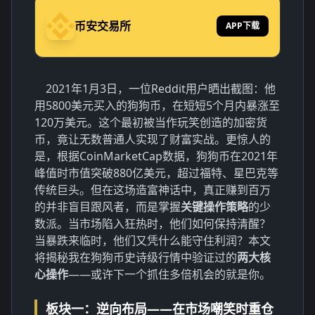
币安交易所
APP下载
2021年1月3日，一位Reddit用户晒出截图：他
用5800美元买入的狗狗币，在短短5个月内暴涨至
120万美元。这个最初被当作玩笑创造的加密货
币，竟让无数普通人实现了财富实战。更惊人的
是，根据CoinMarketCap数据，狗狗币在2021年
峰值时市值突破880亿美元，超过福特、星巴克等
传统巨头。但在这场造富神话中，真正赚到百万
的并非盲目跟风者，而是掌握
关键操作策略
的少
数派。当市场陷入狂热时，他们如何保持清醒？
当暴跌来临时，他们又凭什么能守住利润？本文
将揭秘我在狗狗币史诗级行情中验证过的
两大核
心操作
——或许下一个抓住多倍机会的就是你。
板块一：逆向布局——在市场嘲笑时重仓