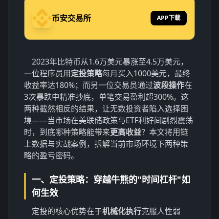
币安交易所
APP下载
2023年比特币从1.6万美元暴涨至4.5万美元，
一位程序员用
定投策略
每月买入1000美元，最终
收益率达180%；而另一位交易员通过
波段操作
在
3次暴跌中精准抄底，单笔交易盈利超300%。这
两种截然相反的结果，让无数投资者陷入选择困
境——当市场在美联储政策与ETF利好间剧烈震荡
时，到底哪种策略能带来
更高收益
？本文将用链
上数据与实战案例，拆解当前市场环境下两种策
略的盈亏密码。
一、定投策略：穿越牛熊的"时间杠杆"如
何生效
定投的核心优势在于
机械化执行
克服人性弱