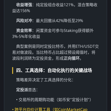
收益增强
：纯定投组合收益121%，混合策略收
益达156%
风险对冲
：最大回撤从42%降低至29%
资金效率
：闲置资金可参与Staking获得额外
3%-5%年化收益
典型案例是同时定投比特币，并用ETH/USDT交
易对做波段。当比特币占比超过预设阈值时，将
波段利润转为定投资金，形成
正向循环
。
四、工具选择：自动化执行的关键战场
策略差异决定了工具选择的分化：
定投派
首选：
• 交易所的周期购功能（如币安"定投计划"）
• 跨平台均价计算工具（如CoinMarketCap