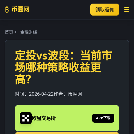
₿
币圈网
☰
领取返佣
首页
>
金融财经
定投vs波段：当前市
场哪种策略收益更
高？
时间：
2026-04-22
作者：
币圈网
欧易交易所
APP下载