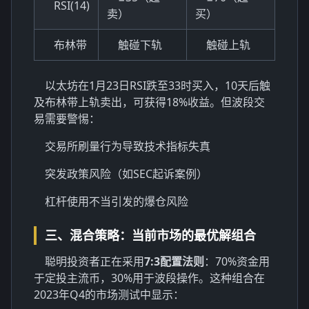
RSI(14)
卖）
买）
布林带
触碰下轨
触碰上轨
以太坊在1月23日RSI跌至33时买入，10天后触
及布林带上轨卖出，可获得18%收益。但波段交
易需要警惕：
交易所刷量行为导致技术指标失真
突发政策风险（如SEC起诉案例）
杠杆使用不当引发的爆仓风险
三、混合策略：当前市场的最优解组合
聪明投资者正在采用
7:3配置法则
：70%资金用
于定投主流币，30%用于波段操作。这种组合在
2023年Q4的市场测试中显示：