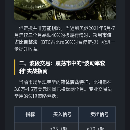
但定投并非万能钥匙。当遇到类似2021年5月-7
月连续三个月暴跌40%的极端行情时，采用
市值
占比调整法
（BTC占比超50%时暂停定投）能进一
步提升收益。
二、波段交易：震荡市中的"波动率套
利"实战指南
当前市场呈现典型的
箱体震荡
特征，比特币在
3.8万-4.5万美元区间已横盘两个月。专业交易员
常用的波段策略包括：
指标
买入信号
卖出信号
≤35（超
≥70（超