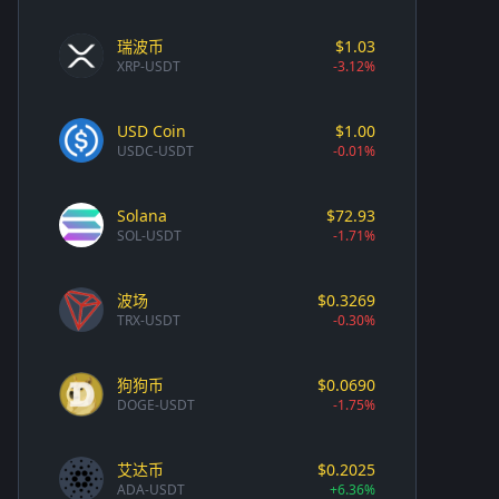
瑞波币
$1.03
XRP-USDT
-3.12%
USD Coin
$1.00
USDC-USDT
-0.01%
Solana
$72.93
SOL-USDT
-1.71%
波场
$0.3269
TRX-USDT
-0.30%
狗狗币
$0.0690
DOGE-USDT
-1.75%
艾达币
$0.2025
ADA-USDT
+6.36%